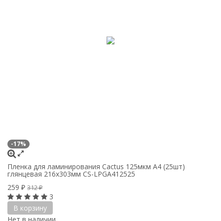
-17%
Пленка для ламинирования Cactus 125мкм A4 (25шт)
глянцевая 216x303мм CS-LPGA412525
259
₽
312
₽
3
В корзину
Нет в наличии