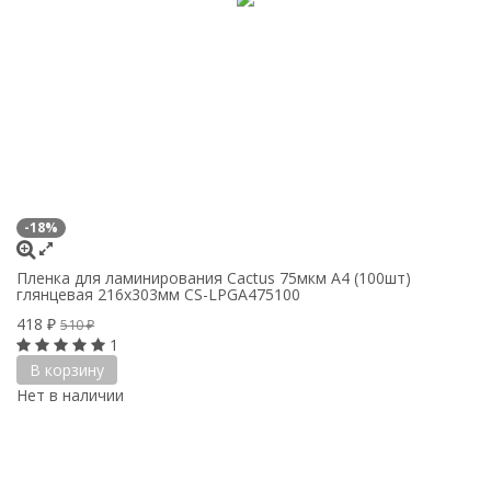
-18%
Пленка для ламинирования Cactus 75мкм A4 (100шт)
глянцевая 216x303мм CS-LPGA475100
418
₽
510
₽
1
В корзину
Нет в наличии