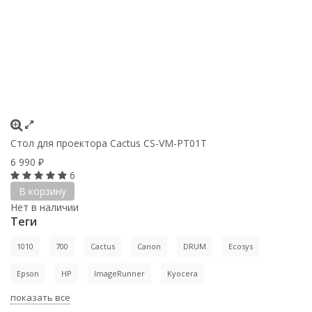
Стол для проектора Cactus CS-VM-PT01T
6 990
₽
6
В корзину
Нет в наличии
Теги
1010
700
Cactus
Canon
DRUM
Ecosys
Epson
HP
ImageRunner
Kyocera
показать все