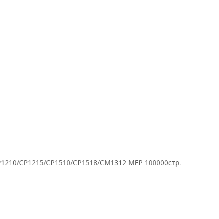
 CP1210/CP1215/CP1510/CP1518/CM1312 MFP 100000стр.