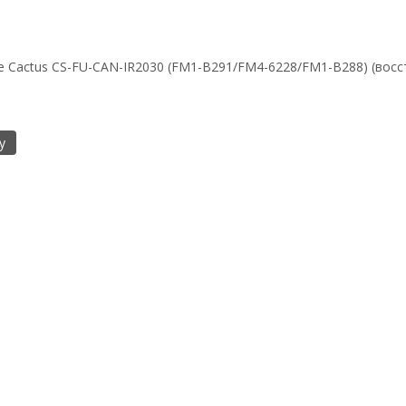
е Cactus CS-FU-CAN-IR2030 (FM1-B291/FM4-6228/FM1-B288) (восс
у