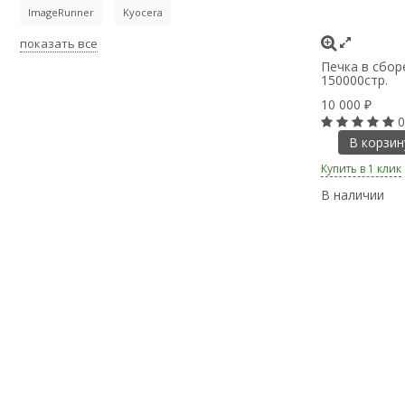
ImageRunner
Kyocera
показать все
Печка в сбор
150000стр.
10 000
₽
0
В корзин
Купить в 1 клик
В наличии