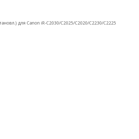
тановл.) для Canon iR-С2030/С2025/С2020/С2230/С2225