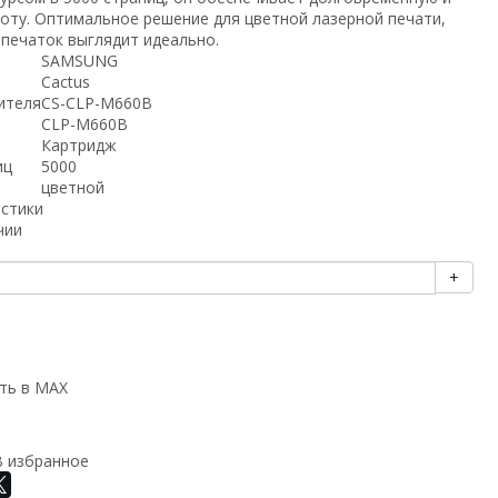
оту. Оптимальное решение для цветной лазерной печати,
тпечаток выглядит идеально.
SAMSUNG
Cactus
ителя
CS-CLP-M660B
CLP-M660B
Картридж
иц
5000
цветной
истики
чии
+
ть в MAX
В избранное