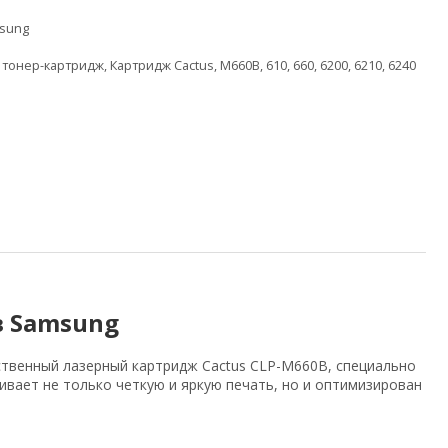
sung
,
тонер-картридж
,
Картридж Cactus
,
M660B
,
610
,
660
,
6200
,
6210
,
6240
в Samsung
твенный лазерный картридж Cactus CLP-M660B, специально
ивает не только четкую и яркую печать, но и оптимизирован