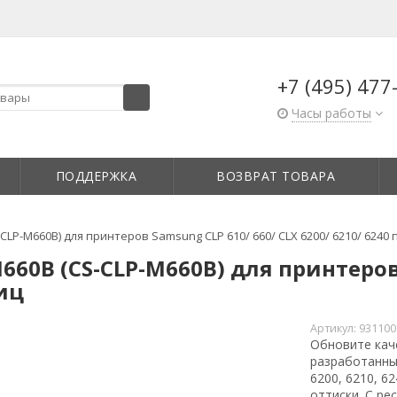
+7 (495) 477
Часы работы
ПОДДЕРЖКА
ВОЗВРАТ ТОВАРА
LP-M660B) для принтеров Samsung CLP 610/ 660/ CLX 6200/ 6210/ 6240
60B (CS-CLP-M660B) для принтеров 
иц
Артикул:
931100
Обновите кач
разработанный
6200, 6210, 6
оттиски. С ре