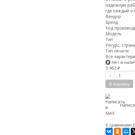
надежную раб
где каждый о
Вендор
Бренд
Код производ
Модель
Тип
Ресурс, стран
Тип печати
Все характер
Нет в нали
3 462
₽
-
В корзину
Написа
К сравнению