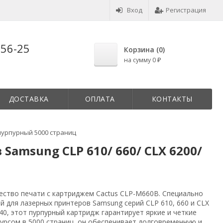
Вход
Регистрация
-56-25
Корзина (
0
)
на сумму
0
₽
ДОСТАВКА
ОПЛАТА
КОНТАКТЫ
 пурпурный 5000 страниц
Samsung CLP 610/ 660/ CLX 6200/
ество печати с картриджем Cactus CLP-M660B. Специально
 для лазерных принтеров Samsung серий CLP 610, 660 и CLX
240, этот пурпурный картридж гарантирует яркие и четкие
сурсом в 5000 страниц, он обеспечивает долговременную и