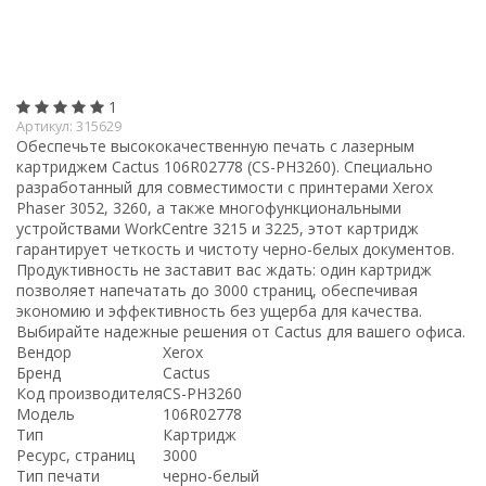
1
Артикул:
315629
Обеспечьте высококачественную печать с лазерным
картриджем Cactus 106R02778 (CS-PH3260). Специально
разработанный для совместимости с принтерами Xerox
Phaser 3052, 3260, а также многофункциональными
устройствами WorkCentre 3215 и 3225, этот картридж
гарантирует четкость и чистоту черно-белых документов.
Продуктивность не заставит вас ждать: один картридж
позволяет напечатать до 3000 страниц, обеспечивая
экономию и эффективность без ущерба для качества.
Выбирайте надежные решения от Cactus для вашего офиса.
Вендор
Xerox
Бренд
Cactus
Код производителя
CS-PH3260
Модель
106R02778
Тип
Картридж
Ресурс, страниц
3000
Тип печати
черно-белый