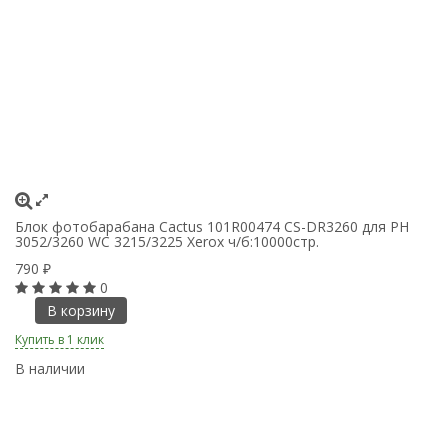
Блок фотобарабана Cactus 101R00474 CS-DR3260 для PH
К
3052/3260 WC 3215/3225 Xerox ч/б:10000стр.
пр
2
790
₽
4
0
В корзину
Купить в 1 клик
Ку
В наличии
В