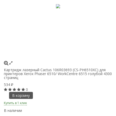
Картридж лазерный Cactus 106R03693 (CS-PH6510XC) для
К
принтеров Xerox Phaser 6510/ WorkCentre 6515 голубой 4300
пр
страниц
4
534
5
₽
0
В корзину
Купить в 1 клик
Ку
В наличии
В