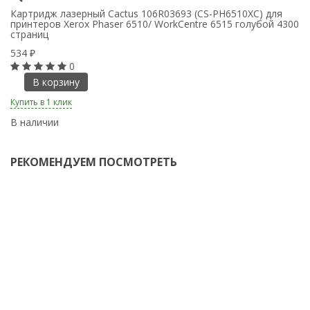
Картридж лазерный Cactus 106R03693 (CS-PH6510XC) для
К
принтеров Xerox Phaser 6510/ WorkCentre 6515 голубой 4300
пр
страниц
4
534
5
₽
0
В корзину
Купить в 1 клик
Ку
В наличии
В
РЕКОМЕНДУЕМ ПОСМОТРЕТЬ