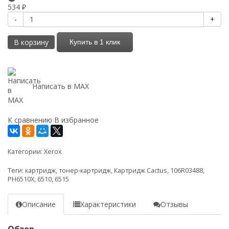
534
₽
-
+
В корзину
Купить в 1 клик
Написать в MAX
К сравнению
В избранное
Категории:
Xerox
Теги:
картридж
,
тонер-картридж
,
Картридж Cactus
,
106R03488
,
PH6510X
,
6510
,
6515
Описание
Характеристики
Отзывы
Обзор