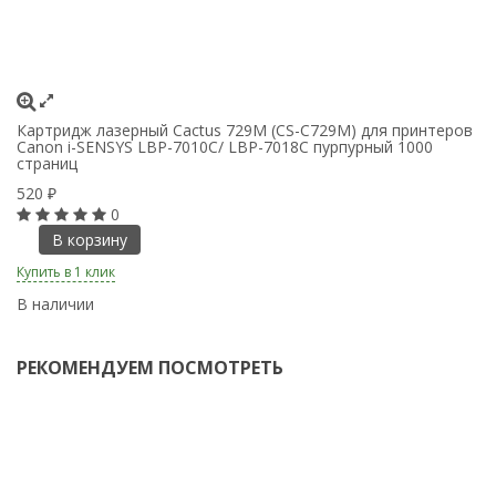
Картридж лазерный Cactus 729M (CS-C729M) для принтеров
Ка
Canon i-SENSYS LBP-7010C/ LBP-7018C пурпурный 1000
C
страниц
5
520
₽
0
В корзину
Ку
Купить в 1 клик
В
В наличии
РЕКОМЕНДУЕМ ПОСМОТРЕТЬ