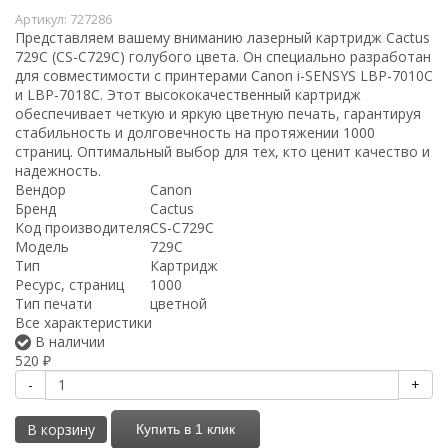
Артикул:
727286
Представляем вашему вниманию лазерный картридж Cactus
729C (CS-C729C) голубого цвета. Он специально разработан
для совместимости с принтерами Canon i-SENSYS LBP-7010C
и LBP-7018C. Этот высококачественный картридж
обеспечивает четкую и яркую цветную печать, гарантируя
стабильность и долговечность на протяжении 1000
страниц. Оптимальный выбор для тех, кто ценит качество и
надежность.
Вендор
Canon
Бренд
Cactus
Код производителя
CS-C729C
Модель
729C
Тип
Картридж
Ресурс, страниц
1000
Тип печати
цветной
Все характеристики
В наличии
520
₽
-
+
В корзину
Купить в 1 клик