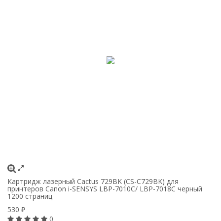
Картридж лазерный Cactus 729BK (CS-C729BK) для
К
принтеров Canon i-SENSYS LBP-7010C/ LBP-7018C черный
C
1200 страниц
с
530
5
₽
0