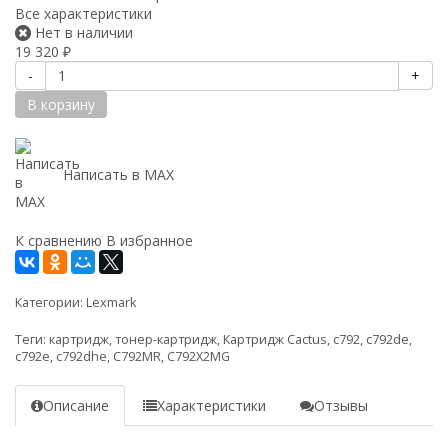
Все характеристики
Нет в наличии
19 320
₽
-
+
В корзину
Написать в MAX
К сравнению
В избранное
Категории:
Lexmark
Теги:
картридж
,
тонер-картридж
,
Картридж Cactus
,
c792
,
c792de
,
c792e
,
c792dhe
,
C792MR
,
C792X2MG
Описание
Характеристики
Отзывы