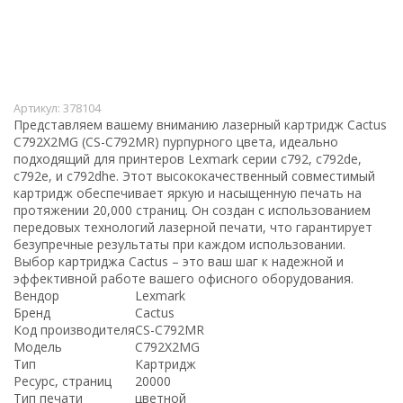
Артикул:
378104
Представляем вашему вниманию лазерный картридж Cactus
C792X2MG (CS-C792MR) пурпурного цвета, идеально
подходящий для принтеров Lexmark серии c792, c792de,
c792e, и c792dhe. Этот высококачественный совместимый
картридж обеспечивает яркую и насыщенную печать на
протяжении 20,000 страниц. Он создан с использованием
передовых технологий лазерной печати, что гарантирует
безупречные результаты при каждом использовании.
Выбор картриджа Cactus – это ваш шаг к надежной и
эффективной работе вашего офисного оборудования.
Вендор
Lexmark
Бренд
Cactus
Код производителя
CS-C792MR
Модель
C792X2MG
Тип
Картридж
Ресурс, страниц
20000
Тип печати
цветной