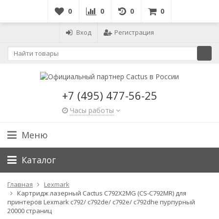
0
0
0
0
Вход
Регистрация
+7 (495) 477-56-25
Часы работы
Меню
Каталог
Главная
Lexmark
Картридж лазерный Cactus C792X2MG (CS-C792MR) для
принтеров Lexmark c792/ c792de/ c792e/ c792dhe пурпурный
20000 страниц