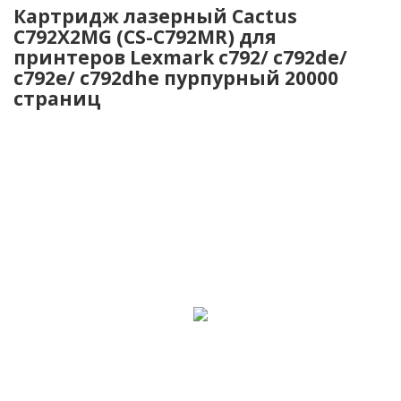
Картридж лазерный Cactus
C792X2MG (CS-C792MR) для
принтеров Lexmark c792/ c792de/
c792e/ c792dhe пурпурный 20000
страниц