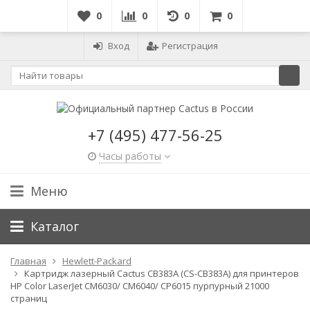
0
0
0
0
Вход
Регистрация
+7 (495) 477-56-25
Часы работы
Меню
Каталог
Главная
Hewlett-Packard
Картридж лазерный Cactus CB383A (CS-CB383A) для принтеров
HP Color LaserJet CM6030/ CM6040/ CP6015 пурпурный 21000
страниц