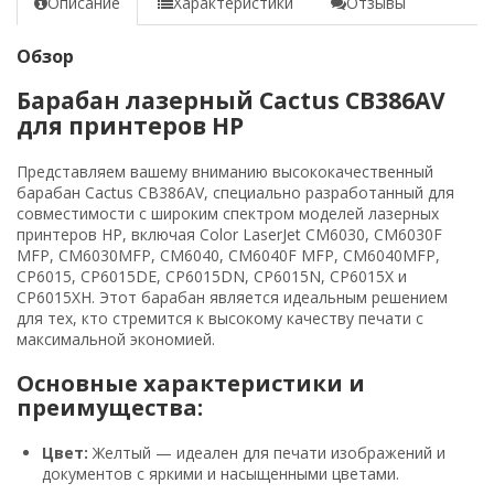
Описание
Характеристики
Отзывы
Обзор
Барабан лазерный Cactus CB386AV
для принтеров HP
Представляем вашему вниманию высококачественный
барабан Cactus CB386AV, специально разработанный для
совместимости с широким спектром моделей лазерных
принтеров HP, включая Color LaserJet CM6030, CM6030F
MFP, CM6030MFP, CM6040, CM6040F MFP, CM6040MFP,
CP6015, CP6015DE, CP6015DN, CP6015N, CP6015X и
CP6015XH. Этот барабан является идеальным решением
для тех, кто стремится к высокому качеству печати с
максимальной экономией.
Основные характеристики и
преимущества:
Цвет:
Желтый — идеален для печати изображений и
документов с яркими и насыщенными цветами.