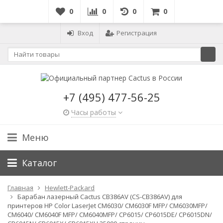
0
0
0
0
Вход
Регистрация
+7 (495) 477-56-25
Часы работы
Меню
Каталог
Главная
Hewlett-Packard
Барабан лазерный Cactus CB386AV (CS-CB386AV) для
принтеров HP Color LaserJet CM6030/ CM6030F MFP/ CM6030MFP/
CM6040/ CM6040F MFP/ CM6040MFP/ CP6015/ CP6015DE/ CP6015DN/