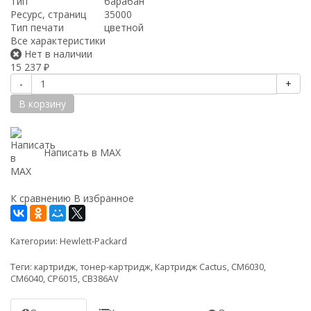
Тип
барабан
Ресурс, страниц
35000
Тип печати
цветной
Все характеристики
Нет в наличии
15 237
₽
-
+
В корзину
Написать в MAX
К сравнению
В избранное
Категории:
Hewlett-Packard
Теги:
картридж
,
тонер-картридж
,
Картридж Cactus
,
CM6030
,
CM6040
,
CP6015
,
CB386AV