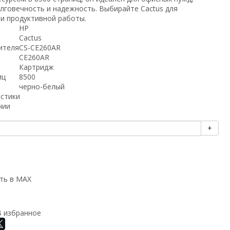
лговечность и надежность. Выбирайте Cactus для
 и продуктивной работы.
HP
Cactus
ителя
CS-CE260AR
CE260AR
Картридж
иц
8500
черно-белый
истики
чии
+
ть в MAX
В избранное