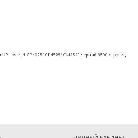
 HP LaserJet CP4025/ CP4525/ CM4540 черный 8500 страниц
Ы
ЛИЧНЫЙ КАБИНЕТ