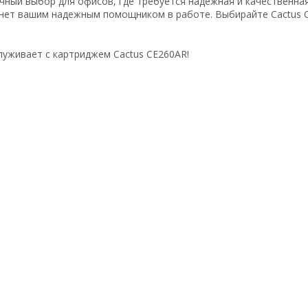
ичный выбор для офисов, где требуется надежная и качественн
танет вашим надежным помощником в работе. Выбирайте Cactus 
луживает с картриджем Cactus CE260AR!