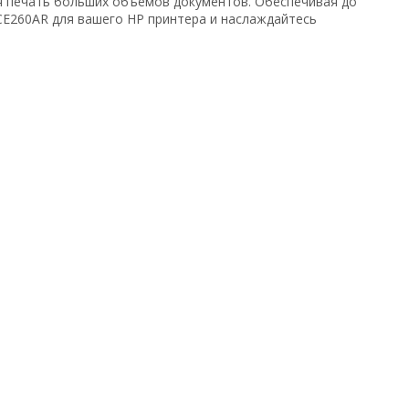
ая печать больших объемов документов. Обеспечивая до
CE260AR для вашего HP принтера и наслаждайтесь