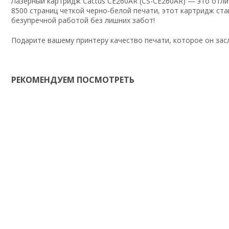
Лазерный картридж Cactus CE260AR (CS-CE260AR) — это отл
8500 страниц четкой черно-белой печати, этот картридж с
безупречной работой без лишних забот!
Подарите вашему принтеру качество печати, которое он зас
РЕКОМЕНДУЕМ ПОСМОТРЕТЬ