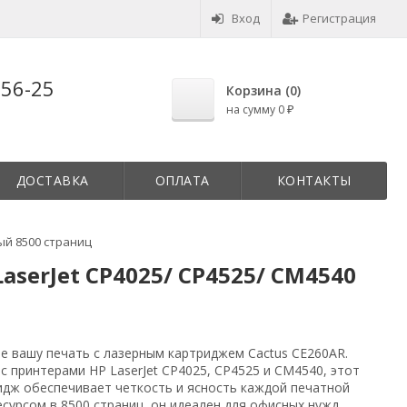
Вход
Регистрация
-56-25
Корзина (
0
)
на сумму
0
₽
ДОСТАВКА
ОПЛАТА
КОНТАКТЫ
ый 8500 страниц
aserJet CP4025/ CP4525/ CM4540
е вашу печать с лазерным картриджем Cactus CE260AR.
 принтерами HP LaserJet CP4025, CP4525 и CM4540, этот
идж обеспечивает четкость и ясность каждой печатной
есурсом в 8500 страниц, он идеален для офисных нужд,