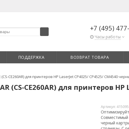
+7 (495) 477
Часы работы
ПОДДЕРЖКА
ВОЗВРАТ ТОВАРА
(CS-CE260AR) для принтеров HP LaserJet CP4025/ CP4525/ CM4540 черн
R (CS-CE260AR) для принтеров HP L
Артикул:
415095
Оптимизируйт
Совместимый с
черный картр
страницы. С р