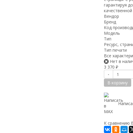
гарантируя до
качественной
Вендор
Бренд
Код производ
Модель
Тип
Ресурс, стран
Тип печати
Все характер
Нет в нали
3 370
₽
-
В корзину
Написа
К сравнению