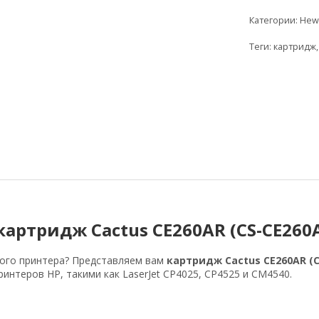
Категории:
Hewl
Теги:
картридж
ртридж Cactus CE260AR (CS-CE260
ого принтера? Представляем вам
картридж Cactus CE260AR (C
интеров HP, такими как LaserJet CP4025, CP4525 и CM4540.