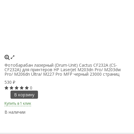
Фотобарабан лазерный (Drum-Unit) Cactus CF232A (CS-
К
CF232A) для принтеров HP LaserJet M203dn Pro/ M203dw
п
Pro/ M206dn Ultra/ M227 Pro MFP черный 23000 страниц
5
530
₽
0
В корзину
Ку
Купить в 1 клик
В
В наличии