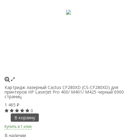
Картридж лазерный Cactus CF280XD (CS-CF280XD) для
Ка
принтеров HP LaserJet Pro 400/ M401/ M425 черный 6900
пр
страниц
с
1 465
7
₽
0
В корзину
Купить в 1 клик
Ку
В наличии
В