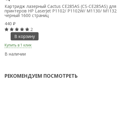
Картридж лазерный Cactus CE285AS (CS-CE285AS) для
К
принтеров HP LaserJet P1102/ P1102W/ M1130/ M1132
пр
черный 1600 страниц
4
440
₽
2
В корзину
Ку
Купить в 1 клик
В
В наличии
РЕКОМЕНДУЕМ ПОСМОТРЕТЬ