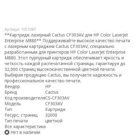
Артикул:
1051987
**Картридж лазерный Cactus CF303AV для HP Color LaserJet
Enterprise M880** Поддерживайте высокое качество печати
с лазерным картриджем Cactus CF303AV, специально
разработанным для принтеров HP Color LaserJet Enterprise
M880. Этот пурпурный картридж обеспечивает яркость и
четкость каждой распечатанной страницы, гарантируя до
32,000 страниц высококачественной цветной печати.
Выбирая продукцию Cactus, вы получаете надежность и
профессиональное качество печати.
Вендор
HP
Бренд
Cactus
Код производителя
CS-CF303AV
Модель
CF303AV
Тип
Картридж
Ресурс, страниц
32000
Тип печати
цветной
Все характеристики
Нет в наличии