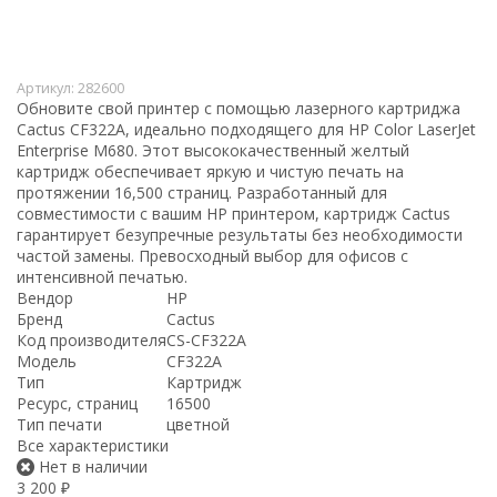
Артикул:
282600
Обновите свой принтер с помощью лазерного картриджа
Cactus CF322A, идеально подходящего для HP Color LaserJet
Enterprise M680. Этот высококачественный желтый
картридж обеспечивает яркую и чистую печать на
протяжении 16,500 страниц. Разработанный для
совместимости с вашим HP принтером, картридж Cactus
гарантирует безупречные результаты без необходимости
частой замены. Превосходный выбор для офисов с
интенсивной печатью.
Вендор
HP
Бренд
Cactus
Код производителя
CS-CF322A
Модель
CF322A
Тип
Картридж
Ресурс, страниц
16500
Тип печати
цветной
Все характеристики
Нет в наличии
3 200
₽