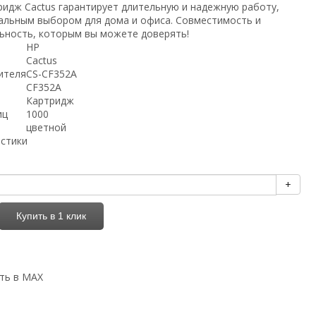
ридж Cactus гарантирует длительную и надежную работу,
еальным выбором для дома и офиса. Совместимость и
ьность, которым вы можете доверять!
HP
Cactus
ителя
CS-CF352A
CF352A
Картридж
иц
1000
цветной
истики
+
Купить в 1 клик
ть в MAX