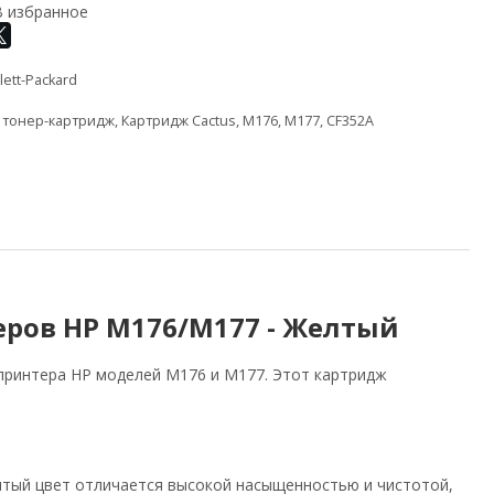
В избранное
ett-Packard
,
тонер-картридж
,
Картридж Cactus
,
M176
,
M177
,
CF352A
еров HP M176/M177 - Желтый
принтера HP моделей M176 и M177. Этот картридж
елтый цвет отличается высокой насыщенностью и чистотой,