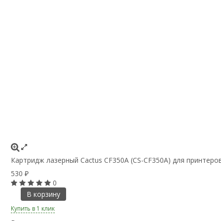
Картридж лазерный Cactus CF350A (CS-CF350A) для принтеро
530
₽
0
В корзину
Купить в 1 клик