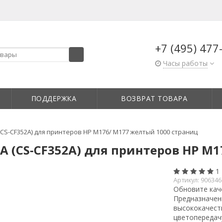
+7 (495) 477
Часы работы
ПОДДЕРЖКА
ВОЗВРАТ ТОВАРА
CS-CF352A) для принтеров HP M176/ M177 желтый 1000 страниц
A (CS-CF352A) для принтеров HP M
1
Артикул:
906346
Обновите кач
Предназначен
высококачест
цветопередачу