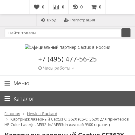
0
0
0
0
Вход
Регистрация
+7 (495) 477-56-25
Часы работы
Меню
Каталог
Главная
Hewlett-Packard
Картридж лазерный Cactus CF362X (CS-CF362X) для принтеров
HP Color LaserJet M552dn/ M553dn желтый 9500 страниц
Картридж лазерный Cactus CF362X