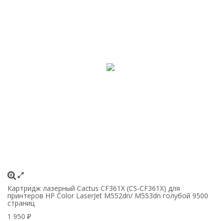
Картридж лазерный Cactus CF361X (CS-CF361X) для
Ка
принтеров HP Color LaserJet M552dn/ M553dn голубой 9500
пр
страниц
9
1 950
1
₽