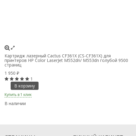
Картридж лазерный Cactus CF361X (CS-CF361X) для
Ка
принтеров HP Color LaserJet M552dn/ M553dn голубой 9500
пр
страниц
9
1 950
1
₽
1
В корзину
Купить в 1 клик
Ку
В наличии
В