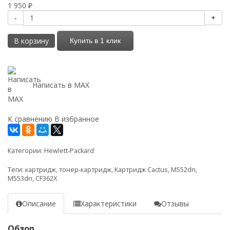
1 950
₽
-
+
В корзину
Купить в 1 клик
Написать в MAX
К сравнению
В избранное
Категории:
Hewlett-Packard
Теги:
картридж
,
тонер-картридж
,
Картридж Cactus
,
M552dn
,
M553dn
,
CF362X
Описание
Характеристики
Отзывы
Обзор