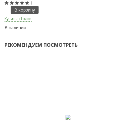
1
В корзину
Купить в 1 клик
Ку
В наличии
В
РЕКОМЕНДУЕМ ПОСМОТРЕТЬ