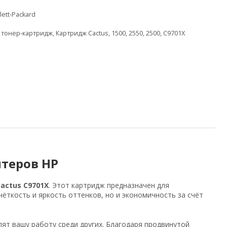
ett-Packard
,
тонер-картридж
,
Картридж Cactus
,
1500
,
2550
,
2500
,
C9701X
нтеров HP
actus C9701X
. Этот картридж предназначен для
чёткость и яркость оттенков, но и экономичность за счёт
ят вашу работу среди других. Благодаря продвинутой