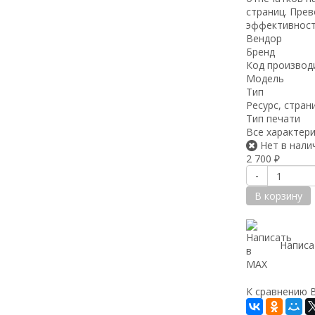
страниц. Пре
эффективност
Вендор
Бренд
Код производ
Модель
Тип
Ресурс, стран
Тип печати
Все характер
Нет в нали
2 700
₽
-
В корзину
Написа
К сравнению