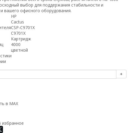
восходный выбор для поддержания стабильности и
и вашего офисного оборудования.
HP
Cactus
ителя
CSP-C9701X
C9701X
Картридж
иц
4000
цветной
истики
чии
+
ть в MAX
В избранное