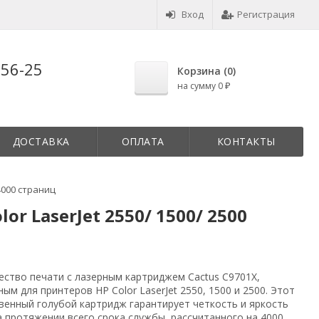
Вход
Регистрация
-56-25
Корзина (
0
)
на сумму
0
₽
ДОСТАВКА
ОПЛАТА
КОНТАКТЫ
4000 страниц
r LaserJet 2550/ 1500/ 2500
ество печати с лазерным картриджем Cactus C9701X,
ым для принтеров HP Color LaserJet 2550, 1500 и 2500. Этот
венный голубой картридж гарантирует четкость и яркость
 протяжении всего срока службы, рассчитанного на 4000