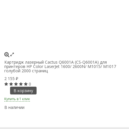
Картридж лазерный Cactus Q6001A (CS-Q6001A) для
К
принтеров HP Color LaserJet 1600/ 2600N/ M1015/ M1017
пр
голубой 2000 страниц
п
2 155
2
₽
0
В корзину
Купить в 1 клик
Ку
В наличии
В