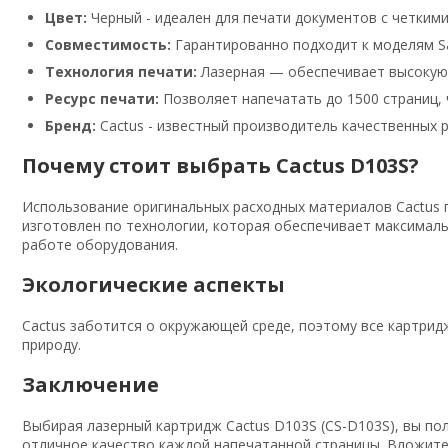
Цвет:
Черный - идеален для печати документов с четкими
Совместимость:
Гарантированно подходит к моделям S
Технология печати:
Лазерная — обеспечивает высокую 
Ресурс печати:
Позволяет напечатать до 1500 страниц, 
Бренд:
Cactus - известный производитель качественных 
Почему стоит выбрать Cactus D103S?
Использование оригинальных расходных материалов Cactus г
изготовлен по технологии, которая обеспечивает максимал
работе оборудования.
Экологические аспекты
Cactus заботится о окружающей среде, поэтому все картри
природу.
Заключение
Выбирая лазерный картридж Cactus D103S (CS-D103S), вы по
отличное качество каждой напечатанной страницы. Вложите 