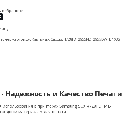
В избранное
sung
,
тонер-картридж
,
Картридж Cactus
,
4728FD
,
2955ND
,
2955DW
,
D103S
 - Надежность и Качество Печати
я использования в принтерах Samsung SCX-4728FD, ML-
сходным материалам для печати.