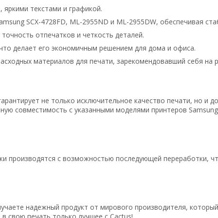
, яркими текстами и графикой.
amsung SCX-4728FD, ML-2955ND и ML-2955DW, обеспечивая ста
точность отпечатков и четкость деталей.
что делает его экономичным решением для дома и офиса.
расходных материалов для печати, зарекомендовавший себя на р
арантирует не только исключительное качество печати, но и д
ьную совместимость с указанными моделями принтеров Samsung,
джи производятся с возможностью последующей переработки, чт
лучаете надежный продукт от мирового производителя, которы
в свою печать только лучшее с Cactus!