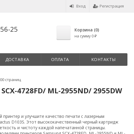
Вход
Регистрация
-56-25
Корзина (
0
)
на сумму
0
₽
ДОСТАВКА
ОПЛАТА
КОНТАКТЫ
500 страниц
 SCX-4728FD/ ML-2955ND/ 2955DW
й принтер и улучшите качество печати с лазерным
actus D103S. Этот высококачественный черный картридж
еткость и чистоту каждой напечатанной страницы.
моделями принтеров Samsung SCX-4728FD, ML-2955ND и ML-