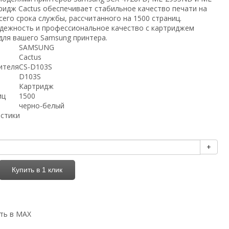
ридж Cactus обеспечивает стабильное качество печати на
его срока службы, рассчитанного на 1500 страниц.
дежность и профессиональное качество с картриджем
для вашего Samsung принтера.
SAMSUNG
Cactus
ителя
CS-D103S
D103S
Картридж
иц
1500
черно-белый
истики
+
Купить в 1 клик
ть в MAX