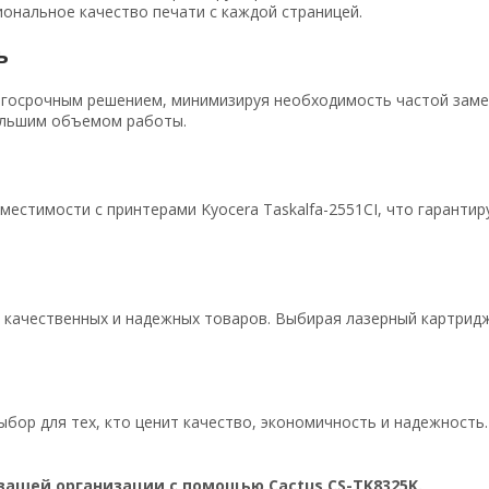
иональное качество печати с каждой страницей.
ь
олгосрочным решением, минимизируя необходимость частой зам
большим объемом работы.
естимости с принтерами Kyocera Taskalfa-2551CI, что гарантир
ю качественных и надежных товаров. Выбирая лазерный картрид
ыбор для тех, кто ценит качество, экономичность и надежност
вашей организации с помощью Cactus CS-TK8325K.