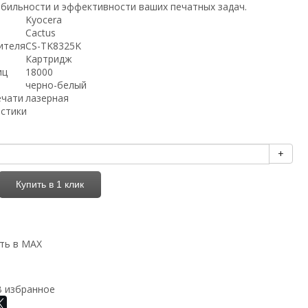
абильности и эффективности ваших печатных задач.
Kyocera
Cactus
ителя
CS-TK8325K
Картридж
иц
18000
черно-белый
ечати
лазерная
истики
+
Купить в 1 клик
ть в MAX
В избранное