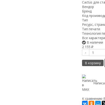
Cactus для ст
Вендор
Бренд
Код производ
Тип
Ресурс, стран
Тип печати
Технология п
Все характер
В наличии
2 155
₽
-
В корзину
Написа
К сравнению