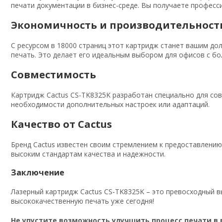
печати документации в бизнес-среде. Вы получаете професс
Экономичность и производительност
С ресурсом в 18000 страниц этот картридж станет вашим д
печать. Это делает его идеальным выбором для офисов с 
Совместимость
Картридж Cactus CS-TK8325K разработан специально для совм
необходимости дополнительных настроек или адаптаций.
Качество от Cactus
Бренд Cactus известен своим стремлением к предоставлени
высоким стандартам качества и надежности.
Заключение
Лазерный картридж Cactus CS-TK8325K – это превосходный в
высококачественную печать уже сегодня!
Не упустите возможность улучшить процесс печати в 