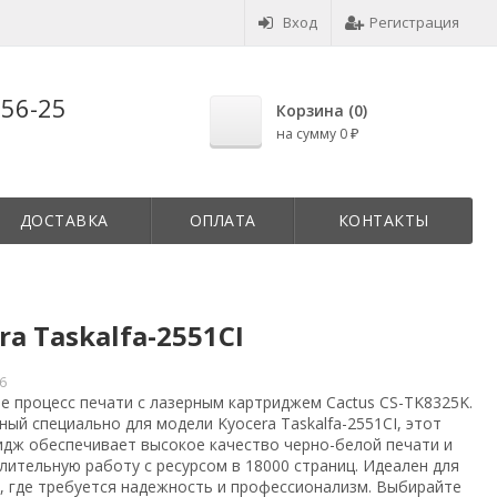
Вход
Регистрация
-56-25
Корзина (
0
)
на сумму
0
₽
ДОСТАВКА
ОПЛАТА
КОНТАКТЫ
a Taskalfa-2551CI
6
е процесс печати с лазерным картриджем Cactus CS-TK8325K.
ый специально для модели Kyocera Taskalfa-2551CI, этот
идж обеспечивает высокое качество черно-белой печати и
лительную работу с ресурсом в 18000 страниц. Идеален для
, где требуется надежность и профессионализм. Выбирайте