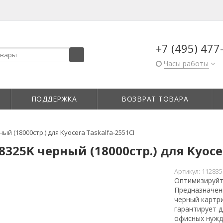
+7 (495) 477
Часы работы
ПОДДЕРЖКА
ВОЗВРАТ ТОВАРА
й (18000стр.) для Kyocera Taskalfa-2551CI
325K черный (18000стр.) для Kyocer
Артикул:
112835
Оптимизируйт
Предназначенн
черный картр
гарантирует д
офисных нужд