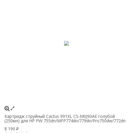
Картридж струйный Cactus 991XL CS-M0J90AE голубой
К
(250мл) для HP PW 755dn/MFP774dn/779dn/Pro750dw/772dn
(
8 190
8
₽