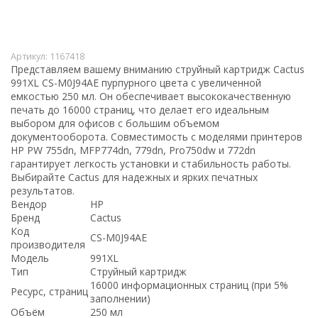
Артикул:
1167418
Представляем вашему вниманию струйный картридж Cactus
991XL CS-M0J94AE пурпурного цвета с увеличенной
емкостью 250 мл. Он обеспечивает высококачественную
печать до 16000 страниц, что делает его идеальным
выбором для офисов с большим объемом
документооборота. Совместимость с моделями принтеров
HP PW 755dn, MFP774dn, 779dn, Pro750dw и 772dn
гарантирует легкость установки и стабильность работы.
Выбирайте Cactus для надежных и ярких печатных
результатов.
Вендор
HP
Бренд
Cactus
Код
CS-M0J94AE
производителя
Модель
991XL
Тип
Струйный картридж
16000 информационных страниц (при 5%
Ресурс, страниц
заполнении)
Объём
250 мл