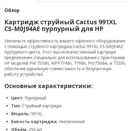
Обзор
Картридж струйный Cactus 991XL
CS-M0J94AE пурпурный для HP
Увеличьте эффективность вашего офисного оборудования
с помощью струйного картриджа Cactus 991XL CS-M0J94AE
пурпурного цвета. Этот высококачественный картридж
предназначен специально для использования с принтерами
HP моделей PW 755dn, MFP774dn, 779dn, Pro750dw, и 772dn,
обеспечив идеальную совместимость и безупречную
работу устройства.
Основные характеристики:
Цвет:
Пурпурный
Тип:
Струйный картридж
Модель:
991XL
Емкость картриджа:
Увеличенная
Объём:
250 мл