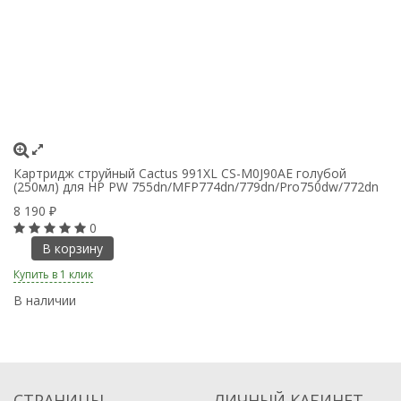
Картридж струйный Cactus 991XL CS-M0J90AE голубой
К
(250мл) для HP PW 755dn/MFP774dn/779dn/Pro750dw/772dn
(
8 190
8
₽
0
В корзину
Купить в 1 клик
Ку
В наличии
В
СТРАНИЦЫ
ЛИЧНЫЙ КАБИНЕТ