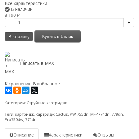
Все характеристики
В наличии
8 190
₽
-
+
В корзину
Купить в 1 клик
Написать в MAX
К сравнению
В избранное
Категории:
Струйные картриджи
Теги:
картридж
,
Картридж Cactus
,
PW 755dn
,
MFP774dn
,
779dn
,
Pro750dw
,
772dn
Описание
Характеристики
Отзывы