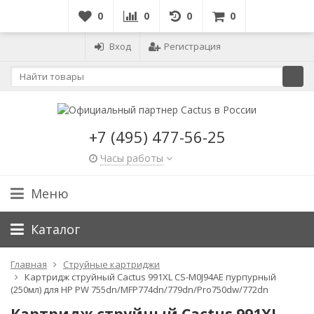
0
0
0
0
Вход
Регистрация
+7 (495) 477-56-25
Часы работы
Меню
Каталог
Главная
Струйные картриджи
Картридж струйный Cactus 991XL CS-M0J94AE пурпурный
(250мл) для HP PW 755dn/MFP774dn/779dn/Pro750dw/772dn
Картридж струйный Cactus 991XL