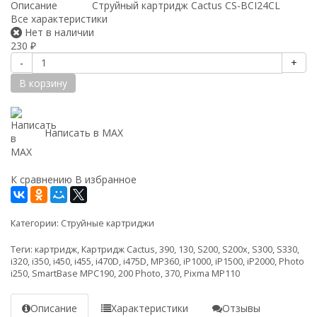
Описание
Струйный картридж Cactus CS-BCI24CL
Все характеристики
Нет в наличии
230
₽
-
+
В корзину
Написать в MAX
К сравнению
В избранное
Категории:
Струйные картриджи
Теги:
картридж
,
Картридж Cactus
,
390
,
130
,
S200
,
S200x
,
S300
,
S330
,
i320
,
i350
,
i450
,
i455
,
i470D
,
i475D
,
MP360
,
iP1000
,
iP1500
,
iP2000
,
Photo
i250
,
SmartBase MPC190
,
200 Photo
,
370
,
Pixma MP110
Описание
Характеристики
Отзывы