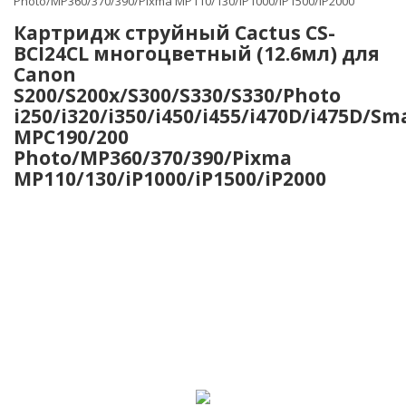
Photo/MP360/370/390/Pixma MP110/130/iP1000/iP1500/iP2000
Картридж струйный Cactus CS-
BCI24CL многоцветный (12.6мл) для
Canon
S200/S200x/S300/S330/S330/Photo
i250/i320/i350/i450/i455/i470D/i475D/S
MPC190/200
Photo/MP360/370/390/Pixma
MP110/130/iP1000/iP1500/iP2000