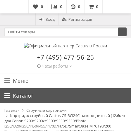
0
0
0
0
Вход
Регистрация
+7 (495) 477-56-25
Часы работы
Меню
Каталог
Главная
Струйные картриджи
Картридж струйный Cactus CS-BCI24CL многоцветный (12.6мл)
для Canon S200/S200x/S300/S330/S330/Photo
i250/i320/i350/i450/i455/i470D/i475D/SmartBase MPC190/200