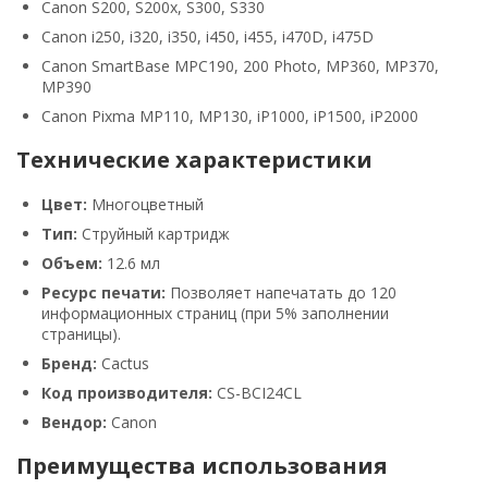
Canon S200, S200x, S300, S330
Canon i250, i320, i350, i450, i455, i470D, i475D
Canon SmartBase MPC190, 200 Photo, MP360, MP370,
MP390
Canon Pixma MP110, MP130, iP1000, iP1500, iP2000
Технические характеристики
Цвет:
Многоцветный
Тип:
Струйный картридж
Объем:
12.6 мл
Ресурс печати:
Позволяет напечатать до 120
информационных страниц (при 5% заполнении
страницы).
Бренд:
Cactus
Код производителя:
CS-BCI24CL
Вендор:
Canon
Преимущества использования