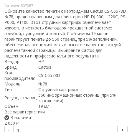
Артикул:
807087
Обновите качество печати с картриджем Cactus CS-C6578D
№78, предназначенным для принтеров HP DJ 900, 1220C, PS
P000, P1100. Этот струйный картридж обеспечивает
яркость и четкость благодаря трехцветной системе:
голубой, пурпурный и желтый. С объемом 19 мл он
гарантирует печать до 560 страниц при 5% заполнении,
обеспечивая экономичность и высокое качество каждой
распечатанной страницы. Выбирайте Cactus для
надежности и профессионального результата.
Вендор
HP
Бренд
Cactus
Код
CS-C6578D
производителя
Модель
№78
Тип
Струйный картридж
560 информационных страниц (при 5%
Ресурс, страниц
заполнении)
Объём
19 мл
Все характеристики
В наличии
2 050
₽
-
+