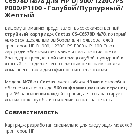
C6578D №78 для HP DJ 900/1220C/PS
P000/P1100 - Голубой/Пурпурный/
Желтый
Вашему вниманию представлен высококачественный
струйный картридж Cactus CS-C6578D №78
, который
является идеальным выбором для пользователей
принтеров HP DJ 900, 1220C, PS P000 и P1100. Этот
картридж обеспечивает яркие и насыщенные цвета
благодаря трехцветной системе (голубой, пурпурный и
желтый), что делает его отличным решением как для
домашнего, так и для офисного использования.
Модель
№78
от
Cactus
имеет объем
19 мл
и способна
обеспечить печать до
560 информационных страниц
при 5% заполнении каждой страницы, что гарантирует
долгий срок службы и снижение затрат на печать.
Совместимость
Картридж разработан специально для следующих моделей
принтеров HP: