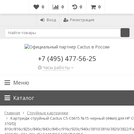
0
0
0
0
Вход
Регистрация
+7 (495) 477-56-25
Часы работы
Меню
Каталог
Главная
Струйные картриджи
Картридж струйный Cactus CS-C6615 №15 черный (44мл) для HP C
310/DJ
810c/816c/825c/840c/843c/845c/916c/920c/940c/3810/3816/3820/3822/F