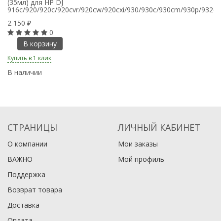
(35мл) для HP DJ
916c/920/920c/920cvr/920cw/920cxi/930/930c/930cm/930p/932c/9
2 150
₽
0
В корзину
Купить в 1 клик
В наличии
СТРАНИЦЫ
ЛИЧНЫЙ КАБИНЕТ
О компании
Мои заказы
ВАЖНО
Мой профиль
Поддержка
Возврат товара
Доставка
Оплата