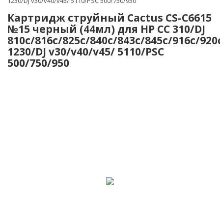
1230/DJ v30/v40/v45/ 5110/PSC 500/750/950
Картридж струйный Cactus CS-C6615
№15 черный (44мл) для HP CC 310/DJ
810c/816c/825c/840c/843c/845c/916c/920
1230/DJ v30/v40/v45/ 5110/PSC
500/750/950