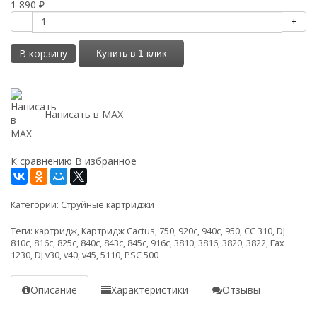
1 890
₽
-
+
В корзину
Купить в 1 клик
Написать в MAX
К сравнению
В избранное
Категории:
Струйные картриджи
Теги:
картридж
,
Картридж Cactus
,
750
,
920c
,
940c
,
950
,
CC 310
,
DJ
810c
,
816c
,
825c
,
840c
,
843c
,
845c
,
916c
,
3810
,
3816
,
3820
,
3822
,
Fax
1230
,
DJ v30
,
v40
,
v45
,
5110
,
PSC 500
Описание
Характеристики
Отзывы