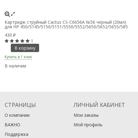
Картридж струйный Cactus CS-C6656A №56 черный (20мл)
Ка
для HP 450/5145/5150/5151/5550/5552/5650/5652/5655/585
Ca
430
8
₽
1
В корзину
Купить в 1 клик
Ку
В наличии
В
СТРАНИЦЫ
ЛИЧНЫЙ КАБИНЕТ
О компании
Мои заказы
ВАЖНО
Мой профиль
Поддержка