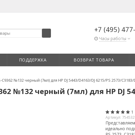
+7 (495) 477
Часы работы
ПОДДЕРЖКА
ВОЗВРАТ ТОВАРА
C9362 №132 черный (7мл) для HP DJ 5443/D4163/DJ 6215/PS 2573/C3183/
62 №132 черный (7мл) для HP DJ 54
1
Артикул:
754532
Представляем
идеально подх
PS 2573, C318