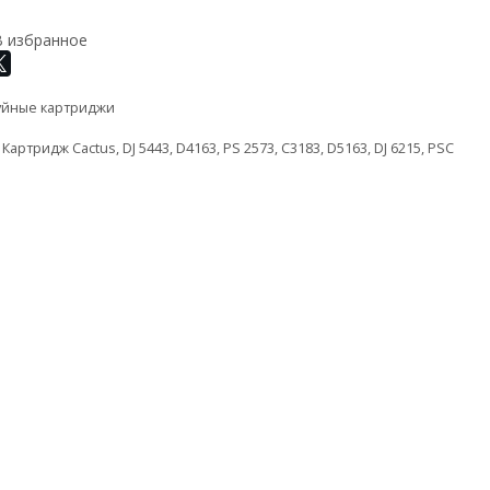
В избранное
уйные картриджи
,
Картридж Cactus
,
DJ 5443
,
D4163
,
PS 2573
,
C3183
,
D5163
,
DJ 6215
,
PSC