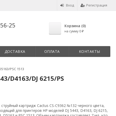
Вход
Регистрация
-56-25
Корзина (
0
)
на сумму
0
₽
ДОСТАВКА
ОПЛАТА
КОНТАКТЫ
D5163/PSC 1513
43/D4163/DJ 6215/PS
 струйный картридж Cactus CS-C9362 №132 черного цвета,
одящий для принтеров HP моделей DJ 5443, D4163, DJ 6215,
3, D5163 и PSC 1513. Объем картриджа составляет 7 мл, что