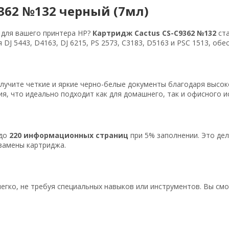
362 №132 черный (7мл)
 для вашего принтера HP?
Картридж Cactus CS-C9362 №132
ста
DJ 5443, D4163, DJ 6215, PS 2573, C3183, D5163 и PSC 1513, о
олучите четкие и яркие черно-белые документы благодаря высо
я, что идеально подходит как для домашнего, так и офисного и
 до
220 информационных страниц
при 5% заполнении. Это дел
 замены картриджа.
легко, не требуя специальных навыков или инструментов. Вы см