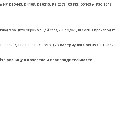
ов
HP DJ 5443, D4163, DJ 6215, PS 2573, C3183, D5163 и PSC 1513
,
вклад в защиту окружающей среды. Продукция Cactus производит
ать расходы на печать с помощью
картриджа Cactus CS-C9362
йте разницу в качестве и производительности!