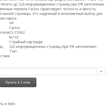
 печать до 220 информационных страниц при 5% заполнении.
венные чернила Cactus гарантируют четкость и яркость
атанной страницы. Это надежный и экономичный выбор для
или офиса.
HP
Cactus
ителя
CS-C9362
№132
Струйный картридж
иц
220 информационных страниц (при 5% заполнении)
7 мл
истики
+
Купить в 1 клик
ть в MAX