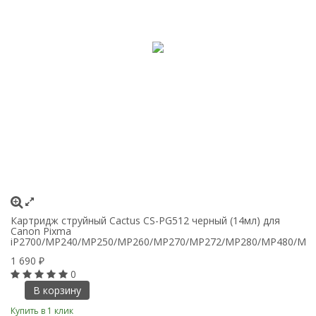
Картридж струйный Cactus CS-PG512 черный (14мл) для
К
Canon Pixma
п
iP2700/MP240/MP250/MP260/MP270/MP272/MP280/MP480/MP
с
1 690
6
₽
0
В корзину
Купить в 1 клик
Ку