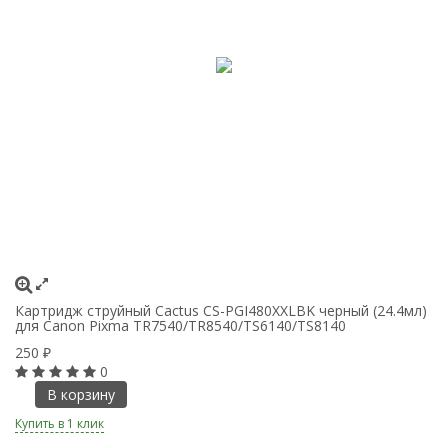
-
Картридж струйный Cactus CS-PGI480XXLBK черный (24.4мл)
для Canon Pixma TR7540/TR8540/TS6140/TS8140
К
д
250
₽
0
1
В корзину
Купить в 1 клик
Ку