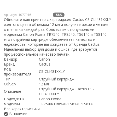
Артикул:
1077916
-58%
Обновите ваш принтер с картриджем Cactus CS-CLI481XXLY
желтого цвета объемом 12 мл и получите яркие и четкие
отпечатки каждый раз. Совместим с популярными
моделями Canon Pixma TR7540, TR8540, TS6140 и TS8140,
этот струйный картридж обеспечивает качество и
надежность, которые вы ожидаете от бренда Cactus.
Идеальный выбор для дома и офиса, где требуется
профессиональное качество печати.
Вендор
Canon
Бренд
Cactus
Код
CS-CLI481XXLY
производителя
Тип
Струйный картридж
Объём
12 мл
Струйный картридж Cactus CS-
Описание
CLI481XXLY
Подходит к
Canon Pixma
моделям
TR7540/TR8540/TS6140/TS8140
Все характеристики
В наличии