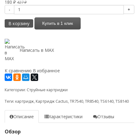
180
₽
427
₽
-
+
В корзину
Купить в 1 клик
Написать в MAX
К сравнению
В избранное
Категории:
Струйные картриджи
Теги:
картридж
,
Картридж Cactus
,
TR7540
,
TR8540
,
TS6140
,
TS8140
Описание
Характеристики
Отзывы
Обзор