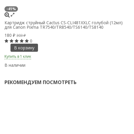
-41%
К
д
Картридж струйный Cactus CS-CLI481XXLC голубой (12мл)
для Canon Pixma TR7540/TR8540/TS6140/TS8140
1
180
₽
303
₽
0
В корзину
Ку
Купить в 1 клик
В
В наличии
РЕКОМЕНДУЕМ ПОСМОТРЕТЬ