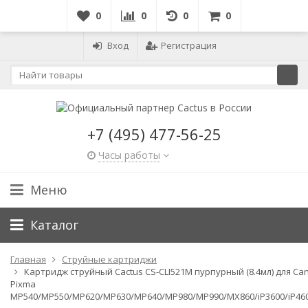
0
0
0
0
Вход
Регистрация
+7 (495) 477-56-25
Часы работы
Меню
Каталог
Главная
Струйные картриджи
Картридж струйный Cactus CS-CLI521M пурпурный (8.4мл) для Ca
Pixma
MP540/MP550/MP620/MP630/MP640/MP980/MP990/MX860/iP3600/iP460