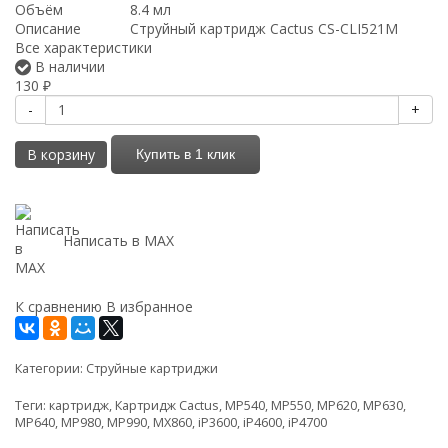
Объём
8.4 мл
Описание
Струйный картридж Cactus CS-CLI521M
Все характеристики
В наличии
130
₽
-
+
В корзину
Купить в 1 клик
Написать в MAX
К сравнению
В избранное
Категории:
Струйные картриджи
Теги:
картридж
,
Картридж Cactus
,
MP540
,
MP550
,
MP620
,
MP630
,
MP640
,
MP980
,
MP990
,
MX860
,
iP3600
,
iP4600
,
iP4700