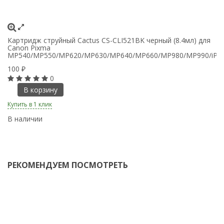
Картридж струйный Cactus CS-CLI521BK черный (8.4мл) для
Ка
Canon Pixma
C
MP540/MP550/MP620/MP630/MP640/MP660/MP980/MP990/iP360
1
100
₽
0
В корзину
Ку
Купить в 1 клик
В
В наличии
РЕКОМЕНДУЕМ ПОСМОТРЕТЬ