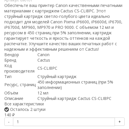
Артикул:
690101
Обеспечьте ваш принтер Canon качественными печатными
материалами с картриджем Cactus CS-CLI8PC. Этот
струйный картридж светло-голубого цвета идеально
подходит для моделей Canon Pixma iP6600, iP6600d, iP6700,
iP6700d, MP960, MP970 и PRO 9000. С объемом 12 мл и
ресурсом в 450 страниц при 5% заполнении, картридж
гарантирует четкость и яркость оттенков на каждой
распечатке. Улучшите качество ваших печатных работ с
надежным и эффективным решением от Cactus!
Вендор
Canon
Бренд
Cactus
Код
CS-CLI8PC
производителя
Тип
Струйный картридж
450 информационных страниц (при 5%
Ресурс, страниц
заполнении)
Объём
12 мл
Описание
Струйный картридж Cactus CS-CLI8PC
Все характеристики
Осталось 2 штуки
140
₽
-
+