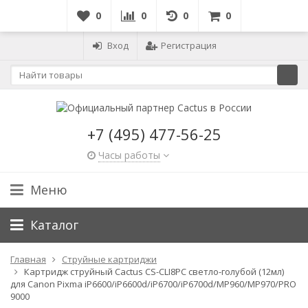
0
0
0
0
Вход
Регистрация
+7 (495) 477-56-25
Часы работы
Меню
Каталог
Главная
Струйные картриджи
Картридж струйный Cactus CS-CLI8PC светло-голубой (12мл)
для Canon Pixma iP6600/iP6600d/iP6700/iP6700d/MP960/MP970/PRO
9000