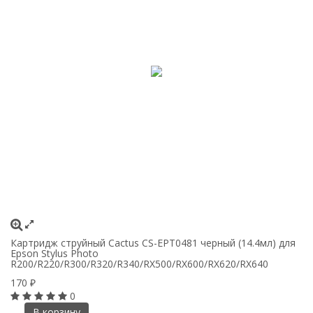
Картридж струйный Cactus CS-EPT0481 черный (14.4мл) для
Ка
Epson Stylus Photo
Ep
R200/R220/R300/R320/R340/RX500/RX600/RX620/RX640
R
170
1
₽
0
В корзину