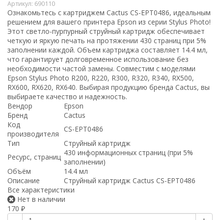
Артикул:
690110
Ознакомьтесь с картриджем Cactus CS-EPT0486, идеальным
решением для вашего принтера Epson из серии Stylus Photo!
Этот светло-пурпурный струйный картридж обеспечивает
четкую и яркую печать на протяжении 430 страниц при 5%
заполнении каждой. Объем картриджа составляет 14.4 мл,
что гарантирует долговременное использование без
необходимости частой замены. Совместим с моделями
Epson Stylus Photo R200, R220, R300, R320, R340, RX500,
RX600, RX620, RX640. Выбирая продукцию бренда Cactus, вы
выбираете качество и надежность.
Вендор
Epson
Бренд
Cactus
Код
CS-EPT0486
производителя
Тип
Струйный картридж
430 информационных страниц (при 5%
Ресурс, страниц
заполнении)
Объём
14.4 мл
Описание
Струйный картридж Cactus CS-EPT0486
Все характеристики
Нет в наличии
170
₽