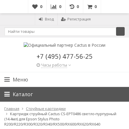
0
0
0
0
Вход
Регистрация
+7 (495) 477-56-25
Часы работы
Меню
Каталог
Главная
Струйные картриджи
Картридж струйный Cactus CS-EPT0486 светло-пурпурный
(14.4мл) для Epson Stylus Photo
R200/R220/R300/R320/R340/RX500/RX600/RX620/RX640