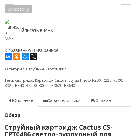
-
+
В корзину
Написать в MAX
К сравнению
В избранное
Категории:
Струйные картриджи
Теги:
картридж
,
Картридж Cactus
,
Stylus Photo R200
,
R220
,
R300
,
R320
,
R340
,
RX500
,
RX600
,
RX620
,
RX640
Описание
Характеристики
Отзывы
Обзор
Струйный картридж Cactus CS-
EPT0486 светло-пурпурный для