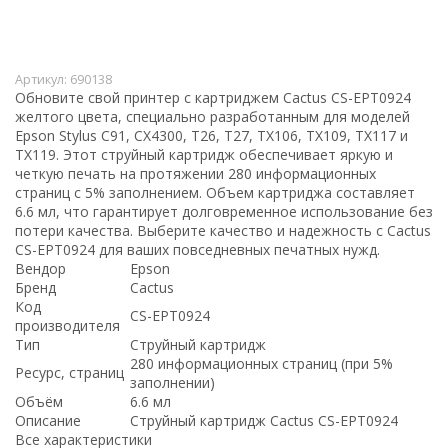
Артикул:
690138
Обновите свой принтер с картриджем Cactus CS-EPT0924
желтого цвета, специально разработанным для моделей
Epson Stylus C91, CX4300, T26, T27, TX106, TX109, TX117 и
TX119. Этот струйный картридж обеспечивает яркую и
четкую печать на протяжении 280 информационных
страниц с 5% заполнением. Объем картриджа составляет
6.6 мл, что гарантирует долговременное использование без
потери качества. Выберите качество и надежность с Cactus
CS-EPT0924 для ваших повседневных печатных нужд.
Вендор
Epson
Бренд
Cactus
Код
CS-EPT0924
производителя
Тип
Струйный картридж
280 информационных страниц (при 5%
Ресурс, страниц
заполнении)
Объём
6.6 мл
Описание
Струйный картридж Cactus CS-EPT0924
Все характеристики