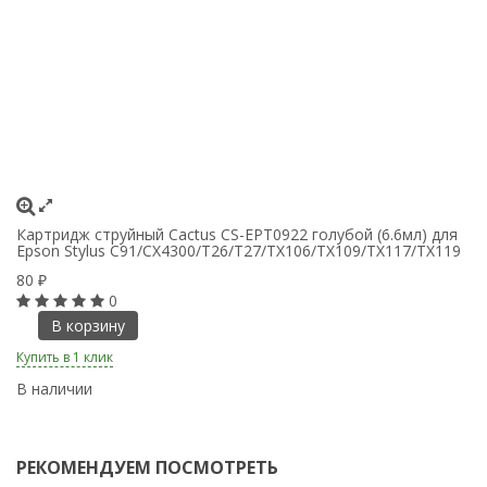
Картридж струйный Cactus CS-EPT0922 голубой (6.6мл) для
Ка
Epson Stylus C91/CX4300/T26/T27/TX106/TX109/TX117/TX119
дл
C
80
₽
8
0
В корзину
Купить в 1 клик
Ку
В наличии
В
РЕКОМЕНДУЕМ ПОСМОТРЕТЬ