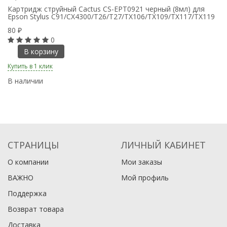
Картридж струйный Cactus CS-EPT0921 черный (8мл) для
Ка
Epson Stylus C91/CX4300/T26/T27/TX106/TX109/TX117/TX119
Ep
80
8
₽
0
В корзину
Купить в 1 клик
Ку
В наличии
В
СТРАНИЦЫ
ЛИЧНЫЙ КАБИНЕТ
О компании
Мои заказы
ВАЖНО
Мой профиль
Поддержка
Возврат товара
Доставка