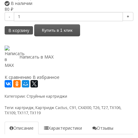
В наличии
80
₽
-
+
В корзину
Купить в 1 клик
Написать в MAX
К сравнению
В избранное
Категории:
Струйные картриджи
Теги:
картридж
,
Картридж Cactus
,
C91
,
CX4300
,
T26
,
T27
,
TX106
,
TX109
,
TX117
,
TX119
Описание
Характеристики
Отзывы