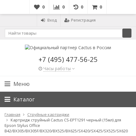
0
0
0
0
Вход
Регистрация
+7 (495) 477-56-25
Часы работы
Меню
Каталог
Главная
Струйные картриджи
Картридж струйный Cactus CS-EPT1291 черный (15мл) для
Epson Stylus Office
B42/BX305/BX305F/BX320/BX525/BX625/SX420/SX425/SX525/SX620