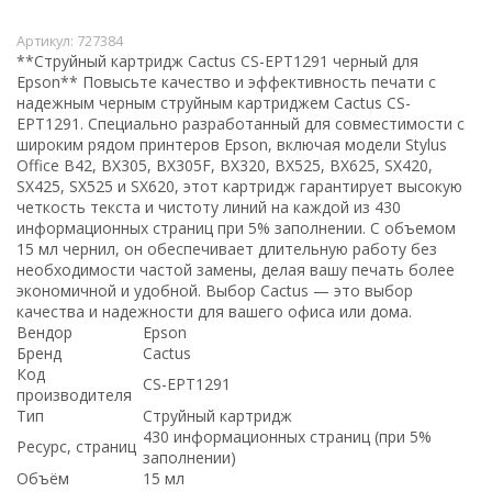
Артикул:
727384
**Струйный картридж Cactus CS-EPT1291 черный для
Epson** Повысьте качество и эффективность печати с
надежным черным струйным картриджем Cactus CS-
EPT1291. Специально разработанный для совместимости с
широким рядом принтеров Epson, включая модели Stylus
Office B42, BX305, BX305F, BX320, BX525, BX625, SX420,
SX425, SX525 и SX620, этот картридж гарантирует высокую
четкость текста и чистоту линий на каждой из 430
информационных страниц при 5% заполнении. С объемом
15 мл чернил, он обеспечивает длительную работу без
необходимости частой замены, делая вашу печать более
экономичной и удобной. Выбор Cactus — это выбор
качества и надежности для вашего офиса или дома.
Вендор
Epson
Бренд
Cactus
Код
CS-EPT1291
производителя
Тип
Струйный картридж
430 информационных страниц (при 5%
Ресурс, страниц
заполнении)
Объём
15 мл