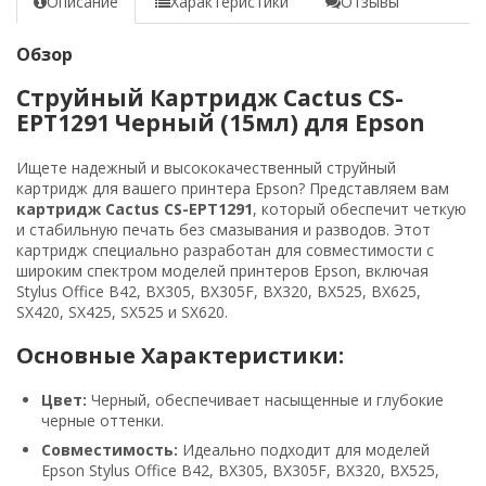
Описание
Характеристики
Отзывы
Обзор
Струйный Картридж Cactus CS-
EPT1291 Черный (15мл) для Epson
Ищете надежный и высококачественный струйный
картридж для вашего принтера Epson? Представляем вам
картридж Cactus CS-EPT1291
, который обеспечит четкую
и стабильную печать без смазывания и разводов. Этот
картридж специально разработан для совместимости с
широким спектром моделей принтеров Epson, включая
Stylus Office B42, BX305, BX305F, BX320, BX525, BX625,
SX420, SX425, SX525 и SX620.
Основные Характеристики:
Цвет:
Черный, обеспечивает насыщенные и глубокие
черные оттенки.
Совместимость:
Идеально подходит для моделей
Epson Stylus Office B42, BX305, BX305F, BX320, BX525,