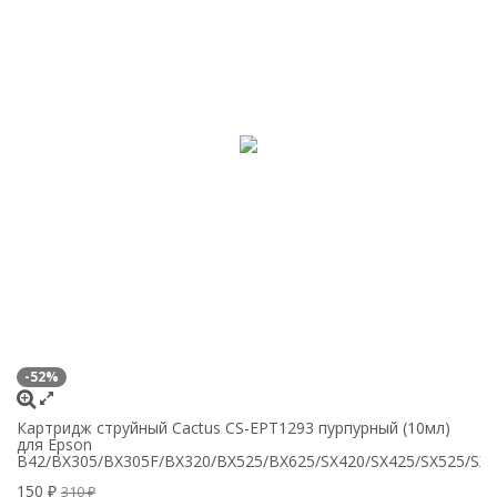
-52%
-
Картридж струйный Cactus CS-EPT1293 пурпурный (10мл)
К
для Epson
E
B42/BX305/BX305F/BX320/BX525/BX625/SX420/SX425/SX525/SX
B
150
1
₽
310
₽