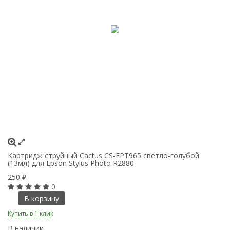
Картридж струйный Cactus CS-EPT965 светло-голубой
Ка
(13мл) для Epson Stylus Photo R2880
дл
250
2
₽
0
В корзину
Купить в 1 клик
Ку
В наличии
В