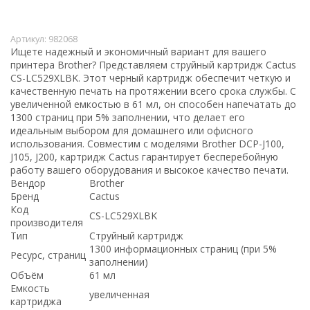
Артикул:
982068
Ищете надежный и экономичный вариант для вашего
принтера Brother? Представляем струйный картридж Cactus
CS-LC529XLBK. Этот черный картридж обеспечит четкую и
качественную печать на протяжении всего срока службы. С
увеличенной емкостью в 61 мл, он способен напечатать до
1300 страниц при 5% заполнении, что делает его
идеальным выбором для домашнего или офисного
использования. Совместим с моделями Brother DCP-J100,
J105, J200, картридж Cactus гарантирует бесперебойную
работу вашего оборудования и высокое качество печати.
Вендор
Brother
Бренд
Cactus
Код
CS-LC529XLBK
производителя
Тип
Струйный картридж
1300 информационных страниц (при 5%
Ресурс, страниц
заполнении)
Объём
61 мл
Емкость
увеличенная
картриджа