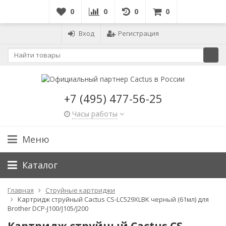
0
0
0
0
Вход
Регистрация
+7 (495) 477-56-25
Часы работы
Меню
Каталог
Главная
Струйные картриджи
Картридж струйный Cactus CS-LC529XLBK черный (61мл) для
Brother DCP-J100/J105/J200
Картридж струйный Cactus CS-