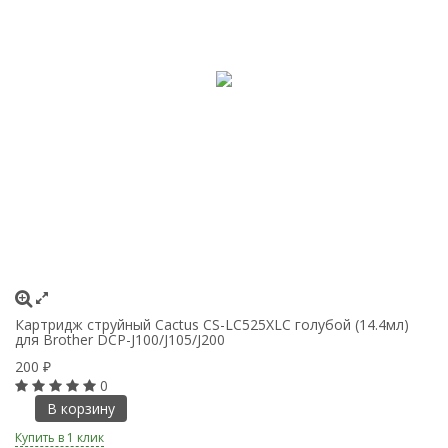
Картридж струйный Cactus CS-LC525XLC голубой (14.4мл)
К
для Brother DCP-J100/J105/J200
дл
200
2
₽
0
В корзину
Купить в 1 клик
Ку