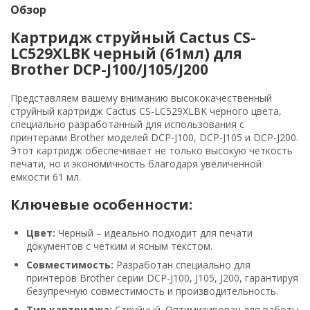
Обзор
Картридж струйный Cactus CS-
LC529XLBK черный (61мл) для
Brother DCP-J100/J105/J200
Представляем вашему вниманию высококачественный
струйный картридж Cactus CS-LC529XLBK черного цвета,
специально разработанный для использования с
принтерами Brother моделей DCP-J100, DCP-J105 и DCP-J200.
Этот картридж обеспечивает не только высокую четкость
печати, но и экономичность благодаря увеличенной
емкости 61 мл.
Ключевые особенности:
Цвет:
Черный – идеально подходит для печати
документов с четким и ясным текстом.
Совместимость:
Разработан специально для
принтеров Brother серии DCP-J100, J105, J200, гарантируя
безупречную совместимость и производительность.
Тип картриджа:
Струйный. Оптимизирован для работы