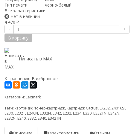
Тип печати
черно-белый
Все характеристики
Нет в наличии
4 470
₽
-
+
В корзину
Написать в MAX
К сравнению
В избранное
Категории:
Lexmark
Теги:
картридж
,
тонер-картридж
,
Картридж Cactus
,
LX232
,
24016SE
,
E230
,
E232T
,
E240N
,
E332N
,
E342
,
E232
,
E234
,
E330
,
E332TN
,
E342N
,
E232N
,
E240
,
E332
,
E340
,
E342TN
Описание
Характеристики
Отзывы