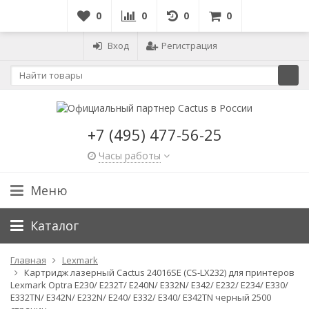
0
0
0
0
Вход
Регистрация
+7 (495) 477-56-25
Часы работы
Меню
Каталог
Главная
Lexmark
Картридж лазерный Cactus 24016SE (CS-LX232) для принтеров
Lexmark Optra E230/ E232T/ E240N/ E332N/ E342/ E232/ E234/ E330/
E332TN/ E342N/ E232N/ E240/ E332/ E340/ E342TN черный 2500