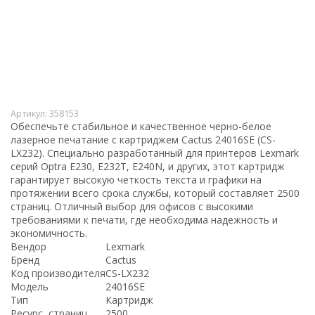
Артикул:
358153
Обеспечьте стабильное и качественное черно-белое
лазерное печатание с картриджем Cactus 24016SE (CS-
LX232). Специально разработанный для принтеров Lexmark
серий Optra E230, E232T, E240N, и других, этот картридж
гарантирует высокую четкость текста и графики на
протяжении всего срока службы, который составляет 2500
страниц. Отличный выбор для офисов с высокими
требованиями к печати, где необходима надежность и
экономичность.
Вендор
Lexmark
Бренд
Cactus
Код производителя
CS-LX232
Модель
24016SE
Тип
Картридж
Ресурс, страниц
2500