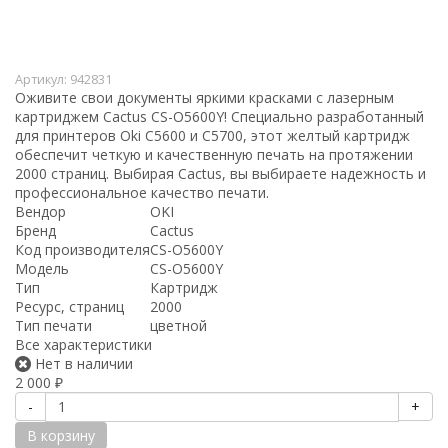
Артикул:
942831
Оживите свои документы яркими красками с лазерным
картриджем Cactus CS-O5600Y! Специально разработанный
для принтеров Oki C5600 и C5700, этот желтый картридж
обеспечит четкую и качественную печать на протяжении
2000 страниц. Выбирая Cactus, вы выбираете надежность и
профессиональное качество печати.
Вендор
OKI
Бренд
Cactus
Код производителя
CS-O5600Y
Модель
CS-O5600Y
Тип
Картридж
Ресурс, страниц
2000
Тип печати
цветной
Все характеристики
Нет в наличии
2 000
₽
-
+
В корзину