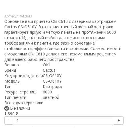
Артикул:
942843
Обновите ваш принтер Oki C610 с лазерным картриджем
Cactus CS-O610Y. Этот качественный жёлтый картридж
гарантирует яркую и чёткую печать на протяжении 6000
страниц. Идеальный выбор для офисов с высокими
требованиями к печати, где важно сочетание
стабильности, эффективности и экономии. Совместимость
с моделями Oki C610 делает его незаменимым решением
для вашего рабочего пространства.
Вендор
OKI
Бренд
Cactus
Код производителя
CS-O610Y
Модель
CS-O610Y
Тип
Картридж
Ресурс, страниц
6000
Тип печати
цветной
Все характеристики
В наличии
1 890
₽
-
+