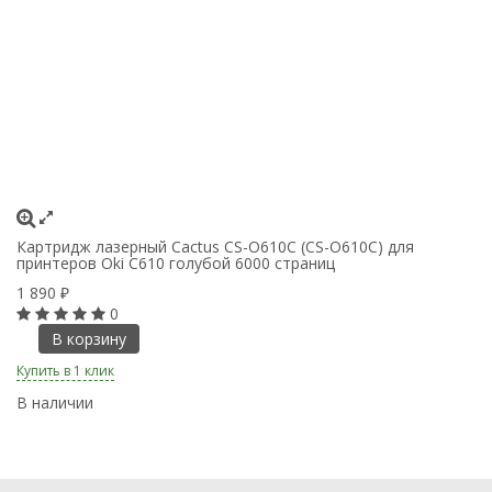
Картридж лазерный Cactus CS-O610C (CS-O610C) для
К
принтеров Oki C610 голубой 6000 страниц
пр
1 890
1
₽
0
В корзину
Купить в 1 клик
Ку
В наличии
В