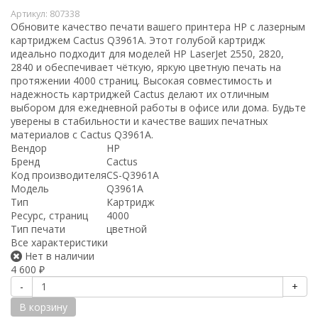
Артикул:
807338
Обновите качество печати вашего принтера HP с лазерным
картриджем Cactus Q3961A. Этот голубой картридж
идеально подходит для моделей HP LaserJet 2550, 2820,
2840 и обеспечивает чёткую, яркую цветную печать на
протяжении 4000 страниц. Высокая совместимость и
надежность картриджей Cactus делают их отличным
выбором для ежедневной работы в офисе или дома. Будьте
уверены в стабильности и качестве ваших печатных
материалов с Cactus Q3961A.
Вендор
HP
Бренд
Cactus
Код производителя
CS-Q3961A
Модель
Q3961A
Тип
Картридж
Ресурс, страниц
4000
Тип печати
цветной
Все характеристики
Нет в наличии
4 600
₽
-
+
В корзину