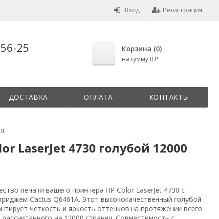
Вход
Регистрация
-56-25
Корзина (
0
)
на сумму
0
₽
ДОСТАВКА
ОПЛАТА
КОНТАКТЫ
иц
r LaserJet 4730 голубой 12000
ство печати вашего принтера HP Color LaserJet 4730 с
триджем Cactus Q6461A. Этот высококачественный голубой
нтирует четкость и яркость оттенков на протяжении всего
 рассчитанного на 12000 страниц. Совместимость с