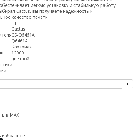
обеспечивает легкую установку и стабильную работу
ыбирая Cactus, вы получаете надежность и
ьное качество печати.
HP
Cactus
ителя
CS-Q6461A
Q6461A
Картридж
иц
12000
цветной
истики
чии
+
ть в MAX
В избранное