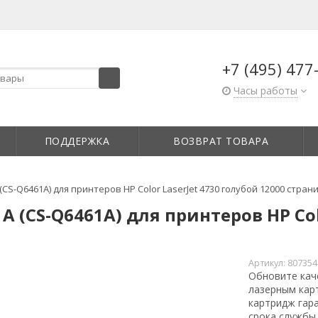
+7 (495) 477
Часы работы
ПОДДЕРЖКА
ВОЗВРАТ ТОВАРА
CS-Q6461A) для принтеров HP Color LaserJet 4730 голубой 12000 стран
 (CS-Q6461A) для принтеров HP Colo
Артикул:
807354
Обновите каче
лазерным кар
картридж гара
срока службы,