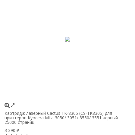
Картридж лазерный Cactus TK-8305 (CS-TK8305) для
К
принтеров Kyocera Mita 3050/ 3051/ 3550/ 3551 черный
пр
25000 страниц
1
3 390
4
₽