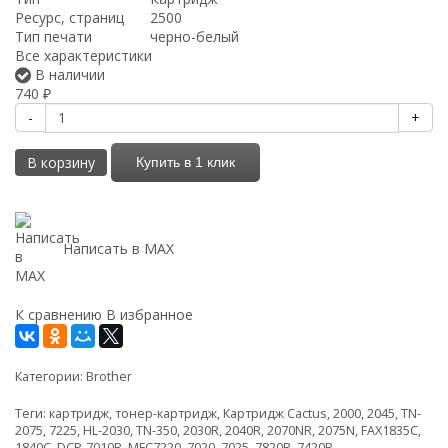
Ресурс, страниц
2500
Тип печати
черно-белый
Все характеристики
В наличии
740
₽
-
+
В корзину
Купить в 1 клик
Написать в MAX
К сравнению
В избранное
Категории:
Brother
Теги:
картридж
,
тонер-картридж
,
Картридж Cactus
,
2000
,
2045
,
TN-
2075
,
7225
,
HL-2030
,
TN-350
,
2030R
,
2040R
,
2070NR
,
2075N
,
FAX1835C
,
1840C
,
DCP-7010R
,
MFC7220
,
7020
,
7025
,
7820R
,
7420R