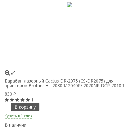
Барабан лазерный Cactus DR-2075 (CS-DR2075) для
К
принтеров Brother HL-2030R/ 2040R/ 2070NR DCP-7010R
пр
1
830
₽
7
1
В корзину
Купить в 1 клик
Ку
В наличии
В