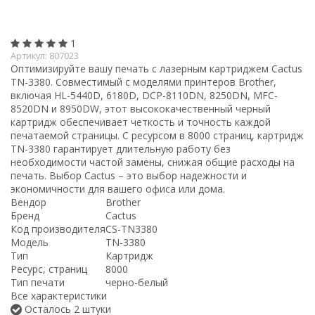
1
Артикул:
807023
Оптимизируйте вашу печать с лазерным картриджем Cactus
TN-3380. Совместимый с моделями принтеров Brother,
включая HL-5440D, 6180D, DCP-8110DN, 8250DN, MFC-
8520DN и 8950DW, этот высококачественный черный
картридж обеспечивает четкость и точность каждой
печатаемой страницы. С ресурсом в 8000 страниц, картридж
TN-3380 гарантирует длительную работу без
необходимости частой замены, снижая общие расходы на
печать. Выбор Cactus – это выбор надежности и
экономичности для вашего офиса или дома.
Вендор
Brother
Бренд
Cactus
Код производителя
CS-TN3380
Модель
TN-3380
Тип
Картридж
Ресурс, страниц
8000
Тип печати
черно-белый
Все характеристики
Осталось 2 штуки