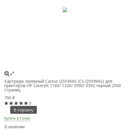
Картридж лазерный Cactus Q5949AS (CS-Q5949AS) для
Ка
принтеров HP LaserJet 1160/ 1320/ 3390/ 3392 черный 2500
пр
страниц
P
790
6
₽
0
В корзину
Купить в 1 клик
Ку
В наличии
В