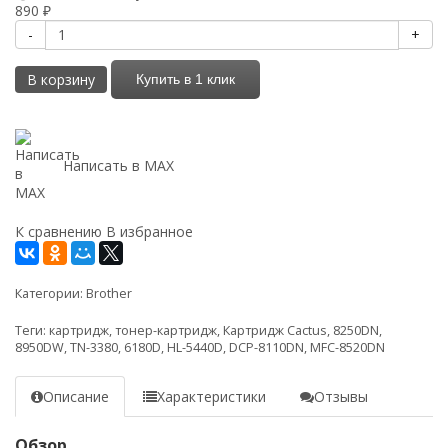
890
₽
-
+
В корзину
Купить в 1 клик
Написать в MAX
К сравнению
В избранное
Категории:
Brother
Теги:
картридж
,
тонер-картридж
,
Картридж Cactus
,
8250DN
,
8950DW
,
TN-3380
,
6180D
,
HL-5440D
,
DCP-8110DN
,
MFC-8520DN
Описание
Характеристики
Отзывы
Обзор