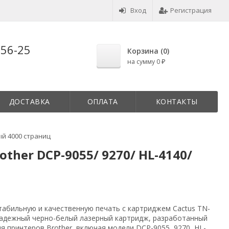
Вход
Регистрация
-56-25
Корзина (
0
)
на сумму
0
₽
ДОСТАВКА
ОПЛАТА
КОНТАКТЫ
ый 4000 страниц
her DCP-9055/ 9270/ HL-4140/
табильную и качественную печать с картриджем Cactus TN-
надежный черно-белый лазерный картридж, разработанный
я принтеров Brother, включая модели DCP-9055, 9270, HL-