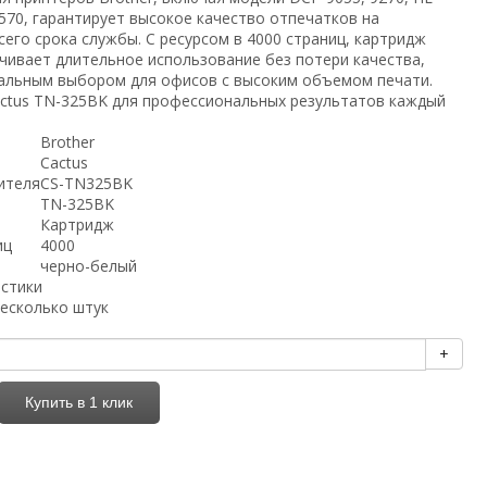
4570, гарантирует высокое качество отпечатков на
его срока службы. С ресурсом в 4000 страниц, картридж
чивает длительное использование без потери качества,
еальным выбором для офисов с высоким объемом печати.
ctus TN-325BK для профессиональных результатов каждый
Brother
Cactus
ителя
CS-TN325BK
TN-325BK
Картридж
иц
4000
черно-белый
истики
есколько штук
+
Купить в 1 клик