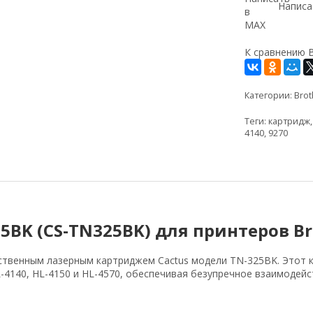
Написа
К сравнению
Категории:
Brot
Теги:
картридж
4140
,
9270
5BK (CS-TN325BK) для принтеров Br
ственным лазерным картриджем Cactus модели TN-325BK. Этот 
L-4140, HL-4150 и HL-4570, обеспечивая безупречное взаимодей