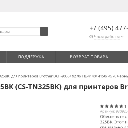
+7 (495) 477
Часы работы
ПОДДЕРЖКА
ВОЗВРАТ ТОВАРА
5BK) для принтеров Brother DCP-9055/ 9270/ HL-4140/ 4150/ 4570 черн
BK (CS-TN325BK) для принтеров Brot
1
Артикул:
930925
Обеспечьте с
325BK. Этот 
специально дл