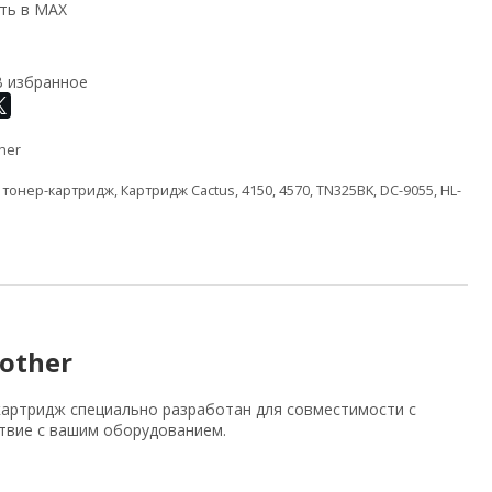
ть в MAX
В избранное
her
,
тонер-картридж
,
Картридж Cactus
,
4150
,
4570
,
TN325BK
,
DC-9055
,
HL-
other
картридж специально разработан для совместимости с
ствие с вашим оборудованием.