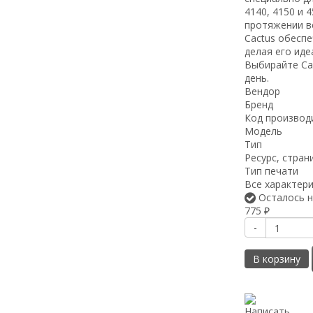
4140, 4150 и 
протяжении вс
Cactus обеспе
делая его ид
Выбирайте Ca
день.
Вендор
Бренд
Код производ
Модель
Тип
Ресурс, стран
Тип печати
Все характер
Осталось н
775
₽
-
В корзину