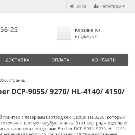
Вход
Регистрация
-56-25
Корзина (
0
)
на сумму
0
₽
ДОСТАВКА
ОПЛАТА
КОНТАКТЫ
 3500 страниц
r DCP-9055/ 9270/ HL-4140/ 4150/
й принтер с лазерным картриджем Cactus TN-325C, который
ысококачественную голубую печать. Этот картридж идеально
использования с моделями Brother DCP-9055, 9270, HL-4140,
 обеспечивая ресурс до 3500 страниц. Оптимизированные