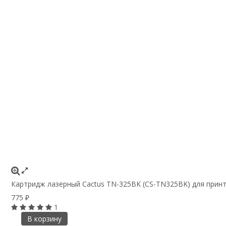
Картридж лазерный Cactus TN-325BK (CS-TN325BK) для принте
775
₽
1
В корзину