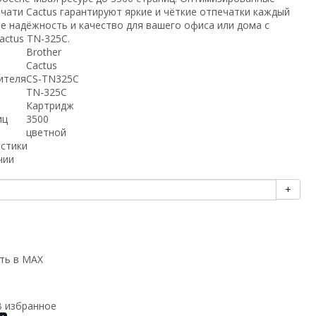
чати Cactus гарантируют яркие и чёткие отпечатки каждый
е надёжность и качество для вашего офиса или дома с
actus TN-325C.
Brother
Cactus
ителя
CS-TN325C
TN-325C
Картридж
иц
3500
цветной
истики
чии
+
ть в MAX
В избранное