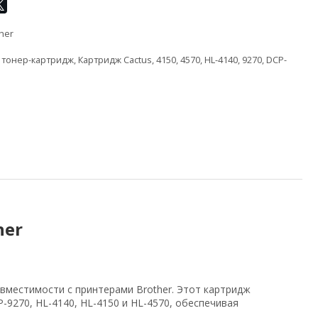
her
,
тонер-картридж
,
Картридж Cactus
,
4150
,
4570
,
HL-4140
,
9270
,
DCP-
her
вместимости с принтерами Brother. Этот картридж
9270, HL-4140, HL-4150 и HL-4570, обеспечивая