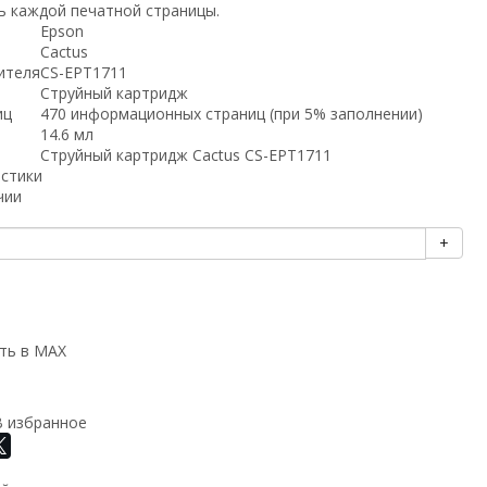
ь каждой печатной страницы.
Epson
Cactus
ителя
CS-EPT1711
Струйный картридж
иц
470 информационных страниц (при 5% заполнении)
14.6 мл
Струйный картридж Cactus CS-EPT1711
истики
чии
+
ть в MAX
В избранное