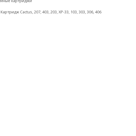
уйные картриджи
,
Картридж Cactus
,
207
,
403
,
203
,
XP-33
,
103
,
303
,
306
,
406