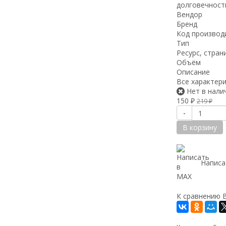
долговечност
Вендор
Бренд
Код производ
Тип
Ресурс, стран
Объём
Описание
Все характер
Нет в нали
150
₽
219
₽
-
В корзину
Написа
К сравнению