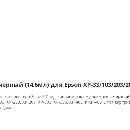
рный (14.6мл) для Epson XP-33/103/203/20
ашего принтера Epson? Представляем вашему вниманию
черный
, XP-203, XP-207, XP-303, XP-306, XP-403, и XP-406. Этот карт
и дома.