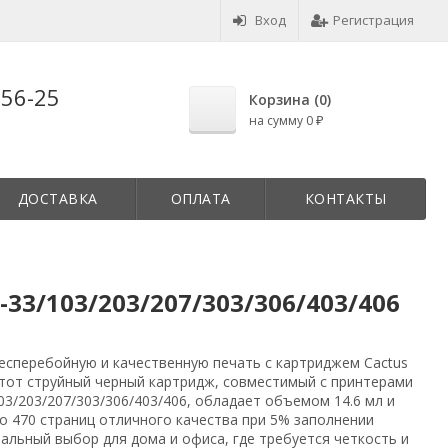
Вход
Регистрация
-56-25
Корзина (
0
)
на сумму
0
₽
ДОСТАВКА
ОПЛАТА
КОНТАКТЫ
33/103/203/207/303/306/403/406
есперебойную и качественную печать с картриджем Cactus
Этот струйный черный картридж, совместимый с принтерами
03/203/207/303/306/403/406, обладает объемом 14.6 мл и
о 470 страниц отличного качества при 5% заполнении
альный выбор для дома и офиса, где требуется четкость и