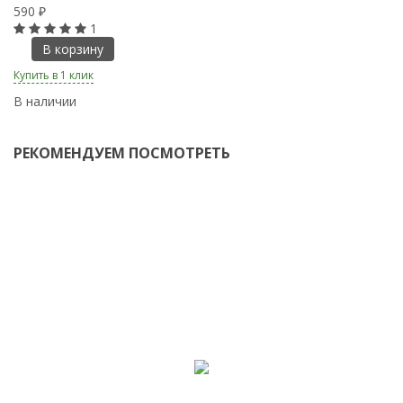
590
1
₽
1
В корзину
Купить в 1 клик
Ку
В наличии
В
РЕКОМЕНДУЕМ ПОСМОТРЕТЬ