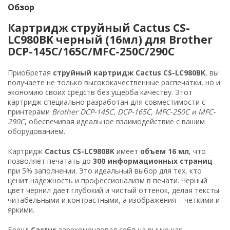
Обзор
Картридж струйный Cactus CS-
LC980BK черный (16мл) для Brother
DCP-145C/165C/MFC-250C/290C
Приобретая
струйный картридж Cactus CS-LC980BK
, вы
получаете не только высококачественные распечатки, но и
экономию своих средств без ущерба качеству. Этот
картридж специально разработан для совместимости с
принтерами
Brother DCP-145C, DCP-165C, MFC-250C и MFC-
290C
, обеспечивая идеальное взаимодействие с вашим
оборудованием.
Картридж
Cactus CS-LC980BK
имеет
объем 16 мл
, что
позволяет печатать до
300 информационных страниц
при 5% заполнении. Это идеальный выбор для тех, кто
ценит надежность и профессионализм в печати. Черный
цвет чернил дает глубокий и чистый оттенок, делая тексты
читабельными и контрастными, а изображения – четкими и
яркими.
Бренд
Cactus
зарекомендовал себя на рынке как