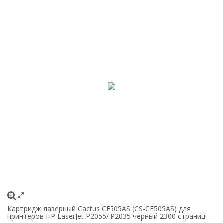
Картридж лазерный Cactus CE505AS (CS-CE505AS) для
Ка
принтеров HP LaserJet P2055/ P2035 черный 2300 страниц
B