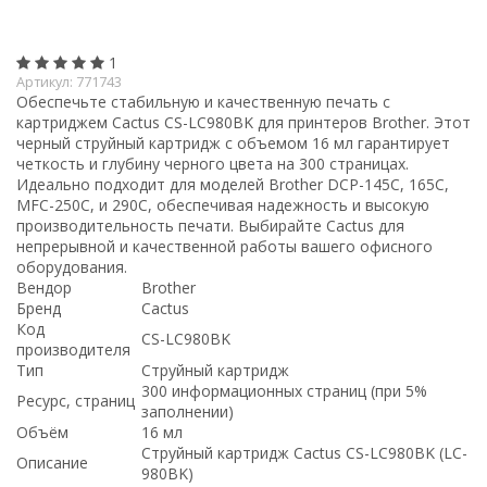
1
Артикул:
771743
Обеспечьте стабильную и качественную печать с
картриджем Cactus CS-LC980BK для принтеров Brother. Этот
черный струйный картридж с объемом 16 мл гарантирует
четкость и глубину черного цвета на 300 страницах.
Идеально подходит для моделей Brother DCP-145C, 165C,
MFC-250C, и 290C, обеспечивая надежность и высокую
производительность печати. Выбирайте Cactus для
непрерывной и качественной работы вашего офисного
оборудования.
Вендор
Brother
Бренд
Cactus
Код
CS-LC980BK
производителя
Тип
Струйный картридж
300 информационных страниц (при 5%
Ресурс, страниц
заполнении)
Объём
16 мл
Струйный картридж Cactus CS-LC980BK (LC-
Описание
980BK)