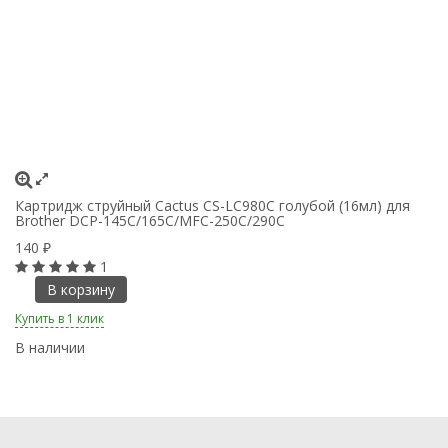
Картридж струйный Cactus CS-LC980C голубой (16мл) для
К
Brother DCP-145C/165C/MFC-250C/290C
B
140
1
₽
1
В корзину
Купить в 1 клик
Ку
В наличии
В