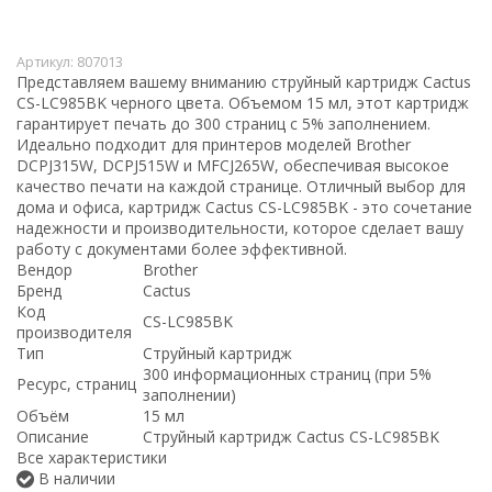
Артикул:
807013
Представляем вашему вниманию струйный картридж Cactus
CS-LC985BK черного цвета. Объемом 15 мл, этот картридж
гарантирует печать до 300 страниц с 5% заполнением.
Идеально подходит для принтеров моделей Brother
DCPJ315W, DCPJ515W и MFCJ265W, обеспечивая высокое
качество печати на каждой странице. Отличный выбор для
дома и офиса, картридж Cactus CS-LC985BK - это сочетание
надежности и производительности, которое сделает вашу
работу с документами более эффективной.
Вендор
Brother
Бренд
Cactus
Код
CS-LC985BK
производителя
Тип
Струйный картридж
300 информационных страниц (при 5%
Ресурс, страниц
заполнении)
Объём
15 мл
Описание
Струйный картридж Cactus CS-LC985BK
Все характеристики
В наличии