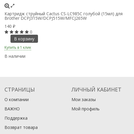
Картридж струйный Cactus CS-LC985C голубой (15мл) для
К
Brother DCPJ315W/DCPJ515W/MFCJ265W
B
140
1
₽
0
В корзину
Купить в 1 клик
Ку
В наличии
В
СТРАНИЦЫ
ЛИЧНЫЙ КАБИНЕТ
О компании
Мои заказы
ВАЖНО
Мой профиль
Поддержка
Возврат товара