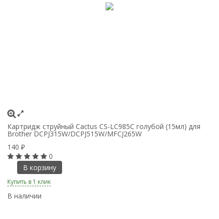
Картридж струйный Cactus CS-LC985C голубой (15мл) для
К
Brother DCPJ315W/DCPJ515W/MFCJ265W
B
140
1
₽
0
В корзину
Купить в 1 клик
Ку
В наличии
В