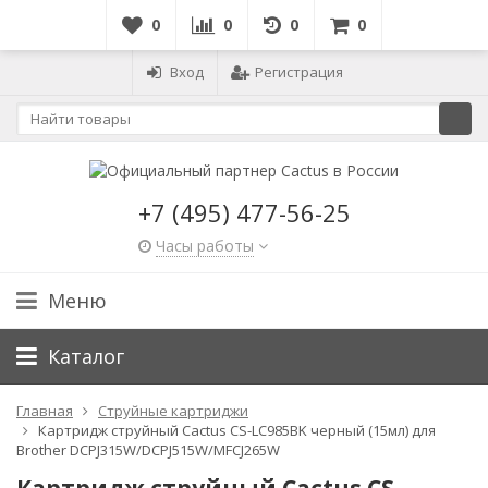
0
0
0
0
Вход
Регистрация
+7 (495) 477-56-25
Часы работы
Меню
Каталог
Главная
Струйные картриджи
Картридж струйный Cactus CS-LC985BK черный (15мл) для
Brother DCPJ315W/DCPJ515W/MFCJ265W
Картридж струйный Cactus CS-