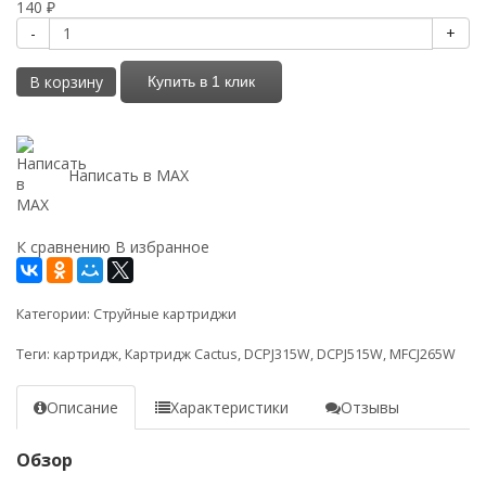
140
₽
-
+
В корзину
Купить в 1 клик
Написать в MAX
К сравнению
В избранное
Категории:
Струйные картриджи
Теги:
картридж
,
Картридж Cactus
,
DCPJ315W
,
DCPJ515W
,
MFCJ265W
Описание
Характеристики
Отзывы
Обзор