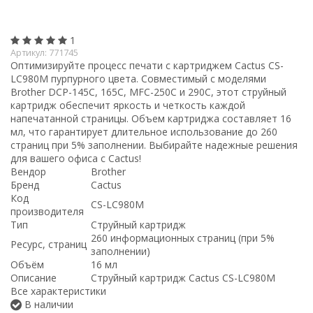
1
Артикул:
771745
Оптимизируйте процесс печати с картриджем Cactus CS-
LC980M пурпурного цвета. Совместимый с моделями
Brother DCP-145C, 165C, MFC-250C и 290C, этот струйный
картридж обеспечит яркость и четкость каждой
напечатанной страницы. Объем картриджа составляет 16
мл, что гарантирует длительное использование до 260
страниц при 5% заполнении. Выбирайте надежные решения
для вашего офиса с Cactus!
Вендор
Brother
Бренд
Cactus
Код
CS-LC980M
производителя
Тип
Струйный картридж
260 информационных страниц (при 5%
Ресурс, страниц
заполнении)
Объём
16 мл
Описание
Струйный картридж Cactus CS-LC980M
Все характеристики
В наличии