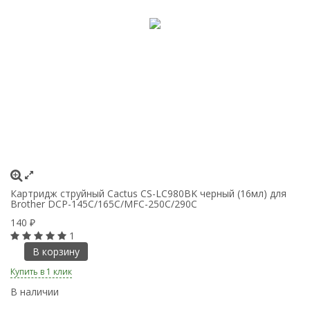
Картридж струйный Cactus CS-LC980BK черный (16мл) для
Ка
Brother DCP-145C/165C/MFC-250C/290C
B
140
1
₽
1
В корзину
Купить в 1 клик
Ку
В наличии
В