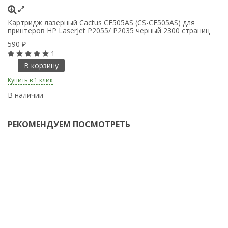
Картридж лазерный Cactus CE505AS (CS-CE505AS) для
К
принтеров HP LaserJet P2055/ P2035 черный 2300 страниц
B
590
1
₽
1
В корзину
Купить в 1 клик
Ку
В наличии
В
РЕКОМЕНДУЕМ ПОСМОТРЕТЬ